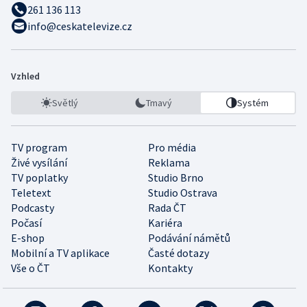
261 136 113
info@ceskatelevize.cz
Vzhled
Světlý
Tmavý
Systém
TV program
Pro média
Živé vysílání
Reklama
TV poplatky
Studio Brno
Teletext
Studio Ostrava
Podcasty
Rada ČT
Počasí
Kariéra
E-shop
Podávání námětů
Mobilní a TV aplikace
Časté dotazy
Vše o ČT
Kontakty