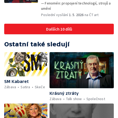
— Fenomén: propojení technologií, strojů a
umění
Poslední vysílání
1. 5. 2026
na ČT art
Dalších 10 dílů
Ostatní také sledují
SM Kabaret
Zábava
Satira
Skeče
Krásný ztráty
Zábava
Talk show
Společnost