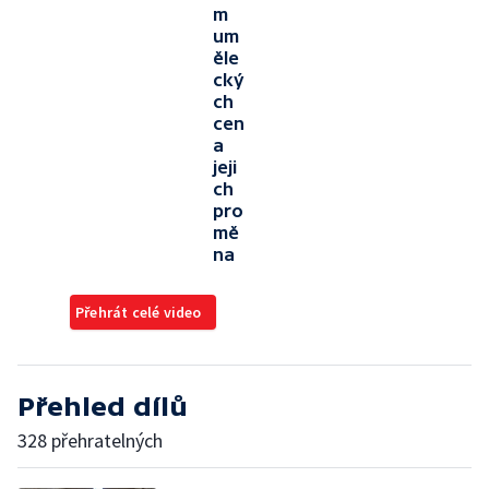
m
um
ěle
cký
ch
cen
a
jeji
ch
pro
mě
na
Přehrát celé video
Přehled dílů
328 přehratelných