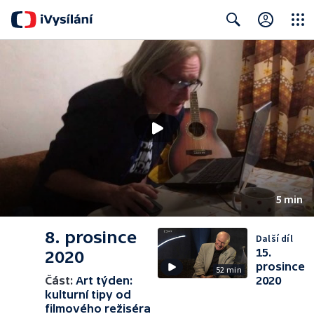
Close
Search
5 min
8. prosince
Další díl
15.
2020
prosince
52 min
Část:
Art týden:
2020
kulturní tipy od
filmového režiséra