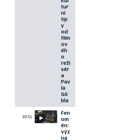
kul
tur
ní
tip
y
od
film
ov
éh
o
reži
sér
a
Pav
la
Gö
bla
Fen
30:51
om
én:
výz
na