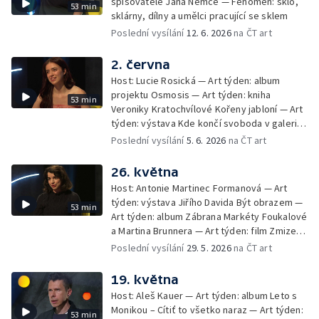
spisovatele Jana Němce — Fenomén: sklo,
53 min
sklárny, dílny a umělci pracující se sklem
Poslední vysílání
12. 6. 2026
na ČT art
2. června
Host: Lucie Rosická — Art týden: album
projektu Osmosis — Art týden: kniha
53 min
Veroniky Kratochvílové Kořeny jabloní — Art
týden: výstava Kde končí svoboda v galerii
Artwall — Fenomén: dvacet let Mighty
Poslední vysílání
5. 6. 2026
na ČT art
Sounds
26. května
Host: Antonie Martinec Formanová — Art
týden: výstava Jiřího Davida Být obrazem —
53 min
Art týden: album Zábrana Markéty Foukalové
a Martina Brunnera — Art týden: film Zmizení
Josefa Mengeleho Kirilla Serebrennikova —
Poslední vysílání
29. 5. 2026
na ČT art
Fenomén: česká kulturní diplomacie
19. května
Host: Aleš Kauer — Art týden: album Leto s
Monikou – Cítiť to všetko naraz — Art týden:
53 min