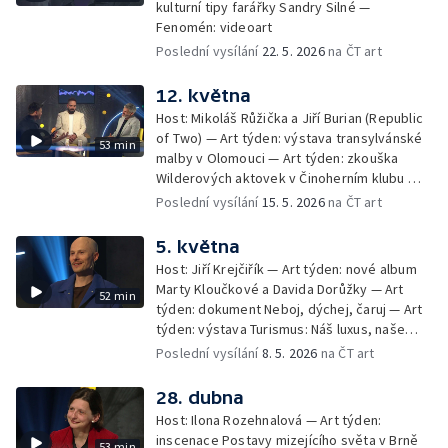
kulturní tipy farářky Sandry Silné —
Fenomén: videoart
Poslední vysílání
22. 5. 2026
na ČT art
12. května
Host: Mikoláš Růžička a Jiří Burian (Republic
of Two) — Art týden: výstava transylvánské
53 min
malby v Olomouci — Art týden: zkouška
Wilderových aktovek v Činoherním klubu —
Fenomén: škrty v projektu Česká knihovna
Poslední vysílání
15. 5. 2026
na ČT art
5. května
Host: Jiří Krejčiřík — Art týden: nové album
Marty Kloučkové a Davida Dorůžky — Art
52 min
týden: dokument Neboj, dýchej, čaruj — Art
týden: výstava Turismus: Náš luxus, naše
utrpení — Fenomén: divadelní kritika
Poslední vysílání
8. 5. 2026
na ČT art
28. dubna
Host: Ilona Rozehnalová — Art týden:
inscenace Postavy mizejícího světa v Brně
53 min