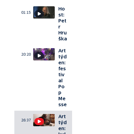
Ho
01:15
st:
Pet
r
Hru
ška
Art
20:20
týd
en:
fes
tiv
al
Po
p
Me
sse
Art
26:37
týd
en: