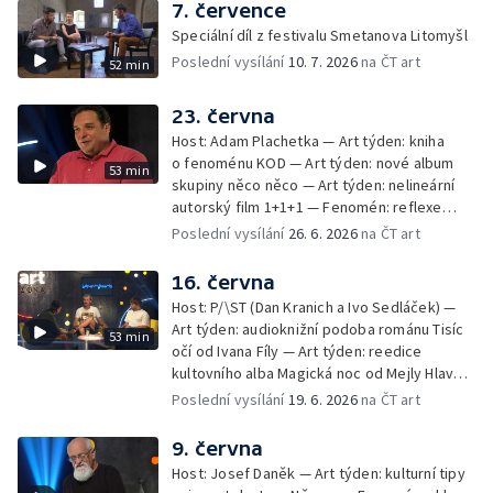
7. července
Speciální díl z festivalu Smetanova Litomyšl
Poslední vysílání
10. 7. 2026
na ČT art
52 min
23. června
Host: Adam Plachetka — Art týden: kniha
o fenoménu KOD — Art týden: nové album
53 min
skupiny něco něco — Art týden: nelineární
autorský film 1+1+1 — Fenomén: reflexe
osudů a dějin Sudet v české literatuře
Poslední vysílání
26. 6. 2026
na ČT art
a filmu
16. června
Host: P/\ST (Dan Kranich a Ivo Sedláček) —
Art týden: audioknižní podoba románu Tisíc
53 min
očí od Ivana Fíly — Art týden: reedice
kultovního alba Magická noc od Mejly Hlavsy
a Jana Vozáryho — Fenomén: 65. výročí
Poslední vysílání
19. 6. 2026
na ČT art
založení KDT na FAMU – tradice a proměny
českého dokumentu
9. června
Host: Josef Daněk — Art týden: kulturní tipy