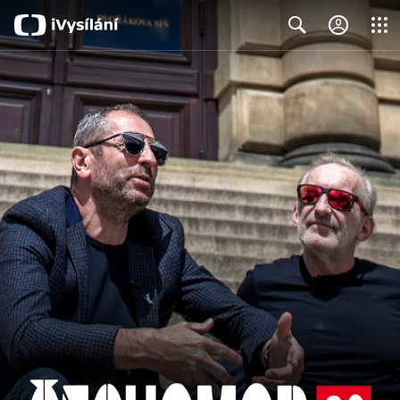
Close
Search