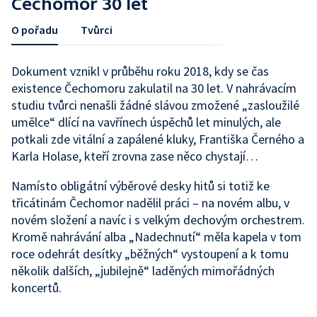
Čechomor 30 let
O pořadu
Tvůrci
Dokument vznikl v průběhu roku 2018, kdy se čas
existence Čechomoru zakulatil na 30 let. V nahrávacím
studiu tvůrci nenašli žádné slávou zmožené „zasloužilé
umělce“ dlící na vavřínech úspěchů let minulých, ale
potkali zde vitální a zapálené kluky, Františka Černého a
Karla Holase, kteří zrovna zase něco chystají…
Namísto obligátní výběrové desky hitů si totiž ke
třicátinám Čechomor nadělil práci – na novém albu, v
novém složení a navíc i s velkým dechovým orchestrem.
Kromě nahrávání alba „Nadechnutí“ měla kapela v tom
roce odehrát desítky „běžných“ vystoupení a k tomu
několik dalších, „jubilejně“ laděných mimořádných
koncertů.