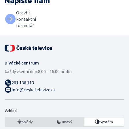
Napište nám
Otevřít
kontaktní
formulář
Divácké centrum
každý všední den:
8:00—16:00 hodin
261 136 113
info@ceskatelevize.cz
Vzhled
Světlý
Tmavý
Systém