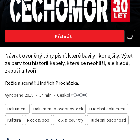
Přehrát
Návrat ovoněný tóny písní, které bavily i konejšily. Výlet
za barvitou historií kapely, která se neohlíží, ale hledá,
zkouší a tvoří.
Režie a scénář: Jindřich Procházka.
Vyrobeno
2019
•
54 min
•
Česko
Dokument
Dokument o osobnostech
Hudební dokument
Kultura
Rock & pop
Folk & country
Hudební osobnosti