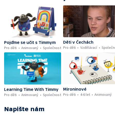
Děti v Čechách
Pojďme se učit s Timmym
Pro děti
Vzdělávací
Společn
Pro děti
Animovaný
Společnost
Mironinové
Learning Time With Timmy
Pro děti
4-6 let
Animovaný
Pro děti
Animovaný
Společnost
Napište nám