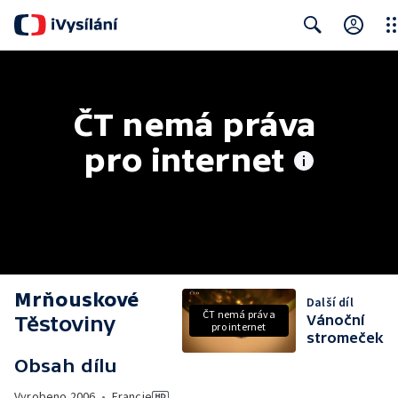
Clo
Search
ČT nemá práva 
pro internet
Mrňouskové
Další díl
ČT nemá práva
Těstoviny
Vánoční
pro internet
stromeček
Obsah dílu
Vyrobeno
2006
•
Francie