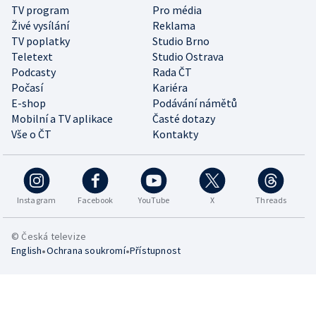
TV program
Pro média
Živé vysílání
Reklama
TV poplatky
Studio Brno
Teletext
Studio Ostrava
Podcasty
Rada ČT
Počasí
Kariéra
E-shop
Podávání námětů
Mobilní a TV aplikace
Časté dotazy
Vše o ČT
Kontakty
Instagram
Facebook
YouTube
X
Threads
© Česká televize
•
•
English
Ochrana soukromí
Přístupnost