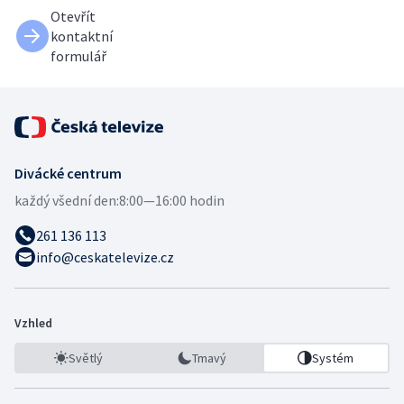
Otevřít
kontaktní
formulář
Divácké centrum
každý všední den:
8:00—16:00 hodin
261 136 113
info@ceskatelevize.cz
Vzhled
Světlý
Tmavý
Systém