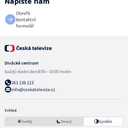
Napište nám
Otevřít
kontaktní
formulář
Divácké centrum
každý všední den:
8:00—16:00 hodin
261 136 113
info@ceskatelevize.cz
Vzhled
Světlý
Tmavý
Systém