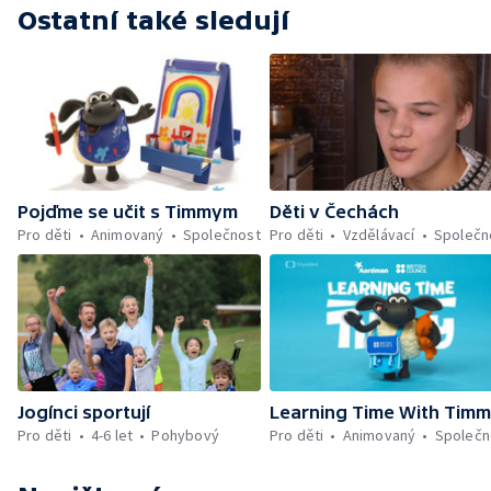
Ostatní také sledují
Pojďme se učit s Timmym
Děti v Čechách
Pro děti
Animovaný
Společnost
Pro děti
Vzdělávací
Společn
Jogínci sportují
Learning Time With Tim
Pro děti
4-6 let
Pohybový
Pro děti
Animovaný
Společn