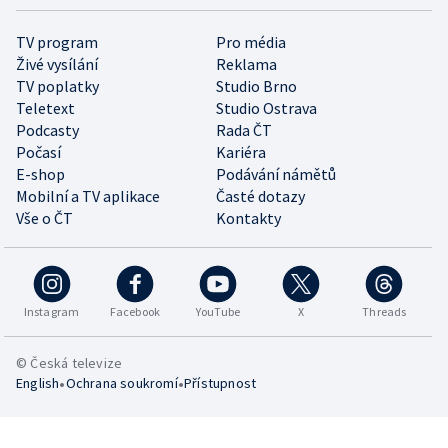
TV program
Pro média
Živé vysílání
Reklama
TV poplatky
Studio Brno
Teletext
Studio Ostrava
Podcasty
Rada ČT
Počasí
Kariéra
E-shop
Podávání námětů
Mobilní a TV aplikace
Časté dotazy
Vše o ČT
Kontakty
Instagram
Facebook
YouTube
X
Threads
© Česká televize
•
•
English
Ochrana soukromí
Přístupnost