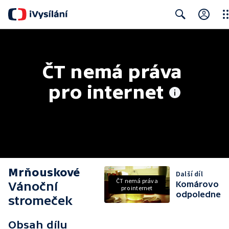
Clo
Search
ČT nemá práva 
pro internet
Mrňouskové
Další díl
ČT nemá práva
Vánoční
Komárovo
pro internet
odpoledne
stromeček
Obsah dílu