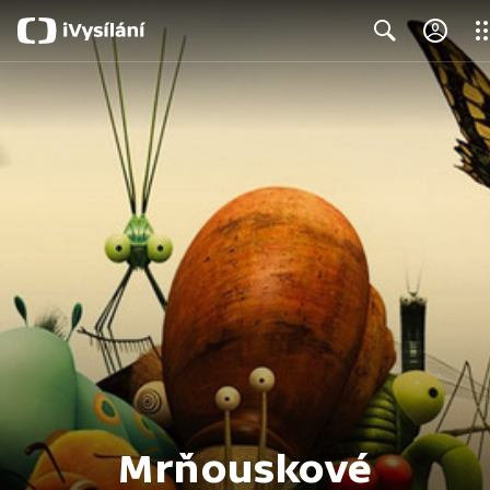
Clo
Search
Mrňouskové