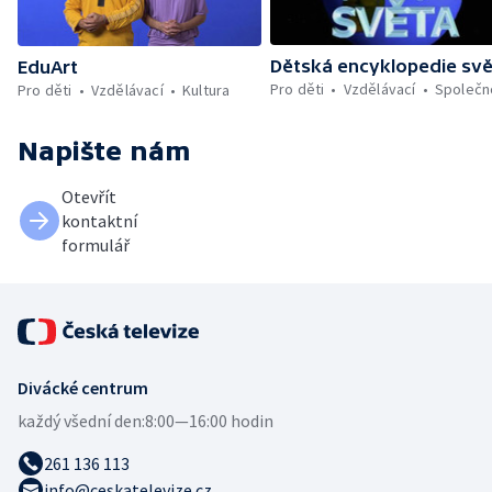
Dětská encyklopedie sv
EduArt
Pro děti
Vzdělávací
Společn
Pro děti
Vzdělávací
Kultura
Napište nám
Otevřít
kontaktní
formulář
Divácké centrum
každý všední den:
8:00—16:00 hodin
261 136 113
info@ceskatelevize.cz