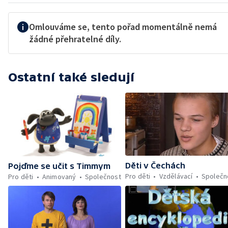
Omlouváme se, tento pořad momentálně nemá
žádné přehratelné díly.
Ostatní také sledují
Děti v Čechách
Pojďme se učit s Timmym
Pro děti
Vzdělávací
Společn
Pro děti
Animovaný
Společnost