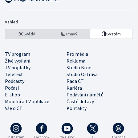
Vzhled
Světlý
Tmavý
Systém
TV program
Pro média
Živé vysílání
Reklama
TV poplatky
Studio Brno
Teletext
Studio Ostrava
Podcasty
Rada ČT
Počasí
Kariéra
E-shop
Podávání námětů
Mobilní a TV aplikace
Časté dotazy
Vše o ČT
Kontakty
Instagram
Facebook
YouTube
X
Threads