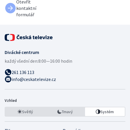
Otevřít
kontaktní
formulář
Divácké centrum
každý všední den:
8:00—16:00 hodin
261 136 113
info@ceskatelevize.cz
Vzhled
Světlý
Tmavý
Systém