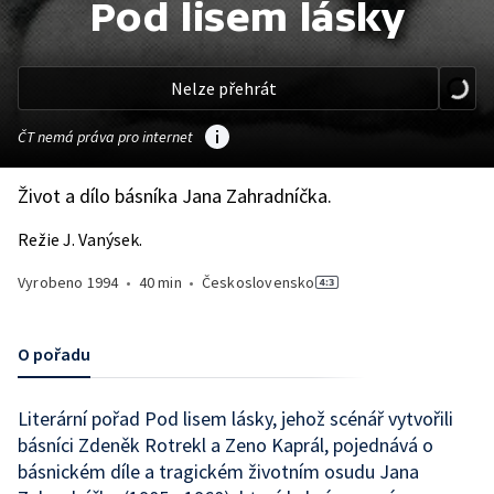
Pod lisem lásky
Nelze přehrát
ČT nemá práva pro internet
Život a dílo básníka Jana Zahradníčka.
Režie J. Vanýsek.
Vyrobeno
1994
•
40 min
•
Československo
O pořadu
Literární pořad Pod lisem lásky, jehož scénář vytvořili
básníci Zdeněk Rotrekl a Zeno Kaprál, pojednává o
básnickém díle a tragickém životním osudu Jana