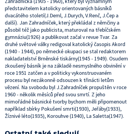
Zahradníčka (1905 - 1960), který byl významným
představitelem katolicky orientovaných básníků
dvacátého století(J.Deml, J.Durych, V.Renč, J.Čep a
další). Jan Zahradníček, který překládal z němčiny a
působil též jako publicista, maturoval na třebíčském
gymnáziu(1926) a publikovat začal v revue Tvar. Za
druhé světové války redigoval katolický časopis Akord
(1940 - 1944), po německé okupaci se stal redaktorem
nakladatelství Brněnské tiskárny(1945 - 1949). Osudem
zkoušený básník je na základě nesmyslného obvinění v
roce 1951 zatčen a v politicky vykonstruovaném
procesu byl nezákonně odsouzen k třinácti letům
vězení. Na svobodu byl J.Zahradníček propuštěn v roce
1960 - několik měsíců před svou smrtí. Z jeho
mimořádné básnické tvorby bychom měli připomenout
například sbírky Pokušení smrti(1930), Jeřáby(1933),
Žíznivé léto(1935), Korouhve (1940), La Saletta(1947).
Ostatní také sledují