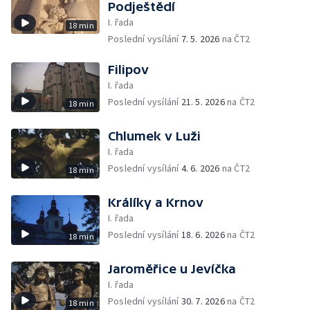
Podještědí
I. řada
18 min
Poslední vysílání
7. 5. 2026
na ČT2
Filipov
I. řada
Poslední vysílání
21. 5. 2026
na ČT2
18 min
Chlumek v Luži
I. řada
Poslední vysílání
4. 6. 2026
na ČT2
18 min
Králíky a Krnov
I. řada
Poslední vysílání
18. 6. 2026
na ČT2
18 min
Jaroměřice u Jevíčka
I. řada
Poslední vysílání
30. 7. 2026
na ČT2
18 min