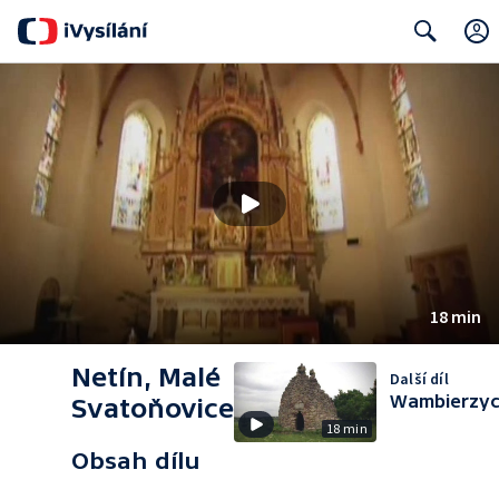
Search
18 min
Netín, Malé
Další díl
Wambierzy
Svatoňovice
18 min
Obsah dílu