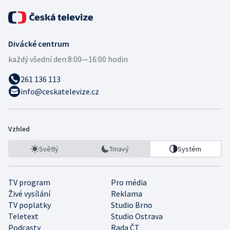
Divácké centrum
každý všední den:
8:00—16:00 hodin
261 136 113
info@ceskatelevize.cz
Vzhled
Světlý
Tmavý
Systém
TV program
Pro média
Živé vysílání
Reklama
TV poplatky
Studio Brno
Teletext
Studio Ostrava
Podcasty
Rada ČT