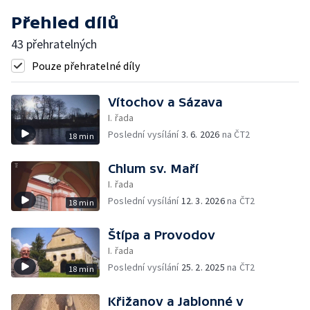
Přehled dílů
43 přehratelných
Pouze přehratelné díly
Vítochov a Sázava
I. řada
Poslední vysílání
3. 6. 2026
na ČT2
18 min
Chlum sv. Maří
I. řada
Poslední vysílání
12. 3. 2026
na ČT2
18 min
Štípa a Provodov
I. řada
Poslední vysílání
25. 2. 2025
na ČT2
18 min
Křižanov a Jablonné v