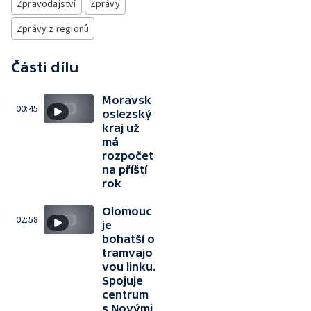
Zpravodajství
Zprávy
Zprávy z regionů
Části dílu
Moravsk
00:45
oslezský
kraj už
má
rozpočet
na příští
rok
Olomouc
02:58
je
bohatší o
tramvajo
vou linku.
Spojuje
centrum
s Novými