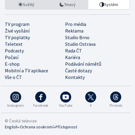
Světlý
Tmavý
Systém
TV program
Pro média
Živé vysílání
Reklama
TV poplatky
Studio Brno
Teletext
Studio Ostrava
Podcasty
Rada ČT
Počasí
Kariéra
E-shop
Podávání námětů
Mobilní a TV aplikace
Časté dotazy
Vše o ČT
Kontakty
Instagram
Facebook
YouTube
X
Threads
© Česká televize
•
•
English
Ochrana soukromí
Přístupnost