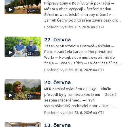
Přípravy zóny u Dolní Lutyně pokračují —
Města a obce vyzývají k šetření vodou —
26 min
Šíření newcastelské choroby drůbeže —
Zámek Čechy pod Kosířem zavírá park dříve
— Začíná hlavní turistická sezóna v MS kraji
Poslední vysílání
7. 7. 2026
na ČT24
— Začínají letní tábory — Týden v sítích —
150 let od narození Jana Čapka
27. června
Zásah proti střelci v Ostravě-Zábřehu —
Policie zadržela karvinského primátora
27 min
Wolfa — Hokejbalové mistrovství míří do
finále — Týden v sítích — Cvičení hasičů na
letišti v Mošnově — Od července povinná
Poslední vysílání
30. 6. 2026
na ČT1
registrace psů — Týden v obrazech
20. června
MFK Karviná vyloučen z 1. ligy — Hlučín
převedl byty na městskou firmu — Začíná
26 min
sezona stáčení medu — První
vysokoškolský technický obor v OLK —
Týden v sítích — Tanky Leopard 2A4
Poslední vysílání
23. 6. 2026
na ČT1
trénovaly jízdu po dálnici — Uložení ostatků
četníka z Liptaňské tragédie
13. června