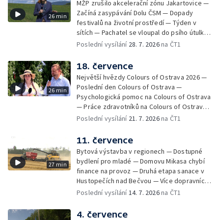
MŽP zrušilo akcelerační zónu Jakartovice —
Začíná zasypávání Dolu ČSM — Dopady
26 min
festivalů na životní prostředí — Týden v
sítích — Pachatel se vloupal do psího útulku
— Dobrovolný armádní výcvik středoškoláků
Poslední vysílání
28. 7. 2026
na ČT1
— Týden v obrazech
18. července
Největší hvězdy Colours of Ostrava 2026 —
Poslední den Colours of Ostrava —
26 min
Psychologická pomoc na Colours of Ostrava
— Práce zdravotníků na Colours of Ostrava
— Týden v sítích — Umění v době umělé
Poslední vysílání
21. 7. 2026
na ČT1
inteligence
11. července
Bytová výstavba v regionech — Dostupné
bydlení pro mladé — Domovu Mikasa chybí
27 min
finance na provoz — Druhá etapa sanace v
Hustopečích nad Bečvou — Více dopravních
nehod v létě — Týden v sítích — Žně v Česku
Poslední vysílání
14. 7. 2026
na ČT1
komplikuje sucho — Týden v obrazech
4. července