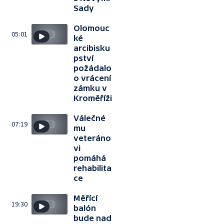
Sady
Olomouc
05:01
ké
arcibisku
pství
požádalo
o vrácení
zámku v
Kroměříži
Válečné
07:19
mu
veteráno
vi
pomáhá
rehabilita
ce
Měřící
19:30
balón
bude nad