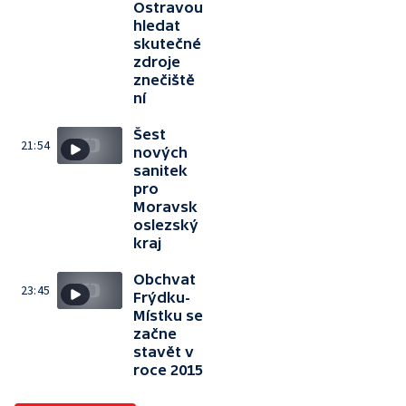
Ostravou
hledat
skutečné
zdroje
znečiště
ní
Šest
21:54
nových
sanitek
pro
Moravsk
oslezský
kraj
Obchvat
23:45
Frýdku-
Místku se
začne
stavět v
roce 2015