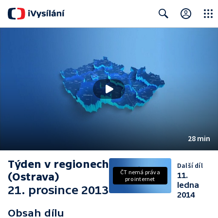
Close
Search
28 min
Týden v regionech
Další díl
ČT nemá práva
(Ostrava)
11.
pro internet
ledna
21. prosince 2013
2014
Obsah dílu