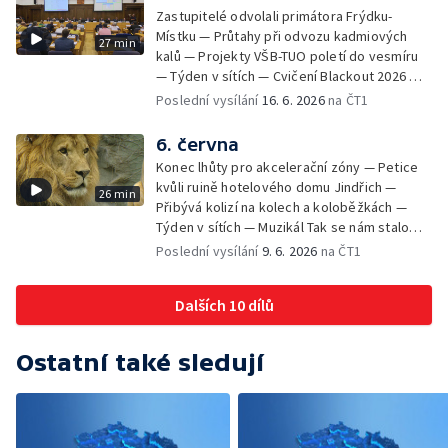
Zastupitelé odvolali primátora Frýdku-
Místku — Průtahy při odvozu kadmiových
27 min
kalů — Projekty VŠB-TUO poletí do vesmíru
— Týden v sítích — Cvičení Blackout 2026 —
Budeme sledovat
Poslední vysílání
16. 6. 2026
na ČT1
6. června
Konec lhůty pro akcelerační zóny — Petice
kvůli ruině hotelového domu Jindřich —
26 min
Přibývá kolizí na kolech a koloběžkách —
Týden v sítích — Muzikál Tak se nám stalo
končí — Pěchotní srub otevřen pro
Poslední vysílání
9. 6. 2026
na ČT1
veřejnost — Olomoucká Zoo má 70 let
Dalších 10 dílů
Ostatní také sledují