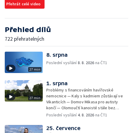
Přehrát celé video
Přehled dílů
722 přehratelných
8. srpna
Poslední vysílání
8. 8. 2026
na ČT1
27 min
1. srpna
Problémy s financováním havířovské
nemocnice — Kaly s kadmiem zůstávají ve
27 min
Vikanticích — Domov Mikasa pro autisty
končí — Olomoučtí kanoisté stále bez
cvičného kanálu — Tereza Kneblová je
Poslední vysílání
4. 8. 2026
na ČT1
mistryní světa ve slalomu — Týden v sítích —
Nové využití pro Hückelovy vily — Nové
25. července
varhany v Rudě u Rýmařova