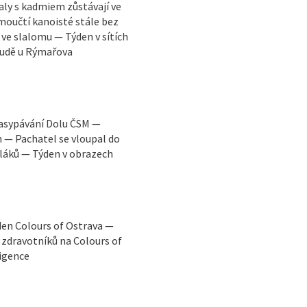
ly s kadmiem zůstávají ve
moučtí kanoisté stále bez
 ve slalomu — Týden v sítích
 Rudě u Rýmařova
zasypávání Dolu ČSM —
h — Pachatel se vloupal do
láků — Týden v obrazech
den Colours of Ostrava —
zdravotníků na Colours of
ligence