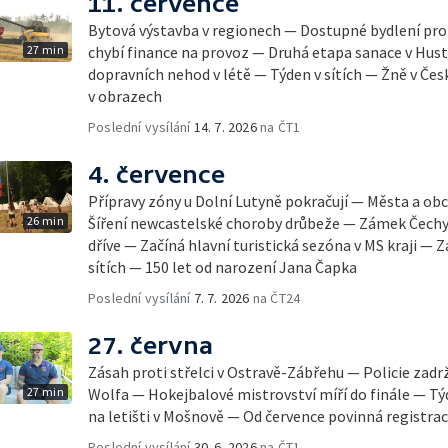
11. července
Bytová výstavba v regionech — Dostupné bydlení p
27 min
chybí finance na provoz — Druhá etapa sanace v Hus
dopravních nehod v létě — Týden v sítích — Žně v Če
v obrazech
Poslední vysílání
14. 7. 2026
na ČT1
4. července
Přípravy zóny u Dolní Lutyně pokračují — Města a obc
26 min
Šíření newcastelské choroby drůbeže — Zámek Čechy
dříve — Začíná hlavní turistická sezóna v MS kraji — Z
sítích — 150 let od narození Jana Čapka
Poslední vysílání
7. 7. 2026
na ČT24
27. června
Zásah proti střelci v Ostravě-Zábřehu — Policie zad
27 min
Wolfa — Hokejbalové mistrovství míří do finále — Týd
na letišti v Mošnově — Od července povinná registra
Poslední vysílání
30. 6. 2026
na ČT1