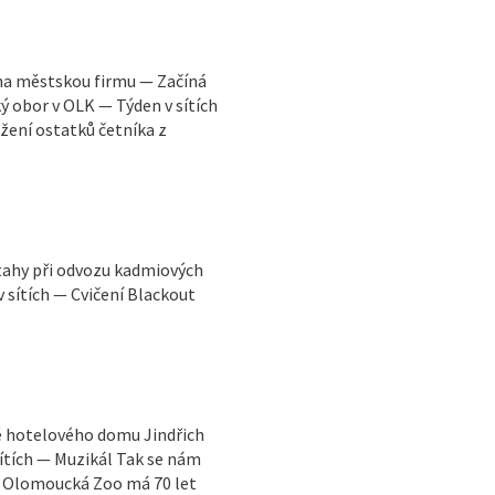
y na městskou firmu — Začíná
 obor v OLK — Týden v sítích
žení ostatků četníka z
tahy při odvozu kadmiových
 sítích — Cvičení Blackout
ně hotelového domu Jindřich
sítích — Muzikál Tak se nám
— Olomoucká Zoo má 70 let