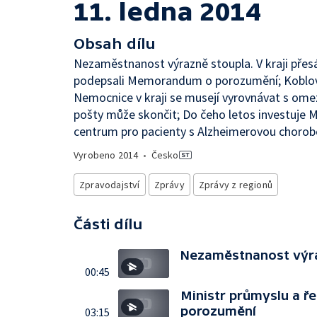
11. ledna 2014
Obsah dílu
Nezaměstnanost výrazně stoupla. V kraji přesá
podepsali Memorandum o porozumění; Koblov 
Nemocnice v kraji se musejí vyrovnávat s ome
pošty může skončit; Do čeho letos investuje M
centrum pro pacienty s Alzheimerovou choro
Vyrobeno
2014
•
Česko
Zpravodajství
Zprávy
Zprávy z regionů
Části dílu
Nezaměstnanost výraz
00:45
Ministr průmyslu a 
porozumění
03:15