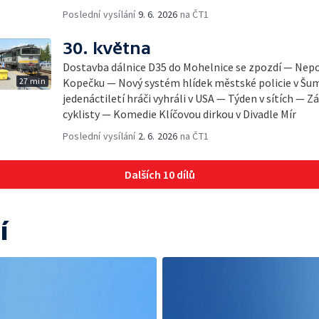
Poslední vysílání
9. 6. 2026
na ČT1
30. května
Dostavba dálnice D35 do Mohelnice se zpozdí — Nep
27 min
Kopečku — Nový systém hlídek městské policie v Šum
jedenáctiletí hráči vyhráli v USA — Týden v sítích —
cyklisty — Komedie Klíčovou dirkou v Divadle Mír
Poslední vysílání
2. 6. 2026
na ČT1
Dalších 10 dílů
í