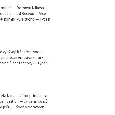
ro mladé — Domovu Mikasa
topečích nad Bečvou — Více
sku komplikuje sucho — Týden
e vyzývají k šetření vodou —
 pod Kosířem zavírá park
ačínají letní tábory — Týden v
ržela karvinského primátora
en v sítích — Cvičení hasičů
ce psů — Týden v obrazech