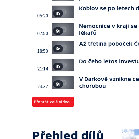
Koblov se po letech
05:20
Nemocnice v kraji se
lékařů
07:50
Až třetina poboček Č
18:50
Do čeho letos invest
21:14
V Darkově vznikne ce
chorobou
23:37
Přehrát celé video
Přehled dílů