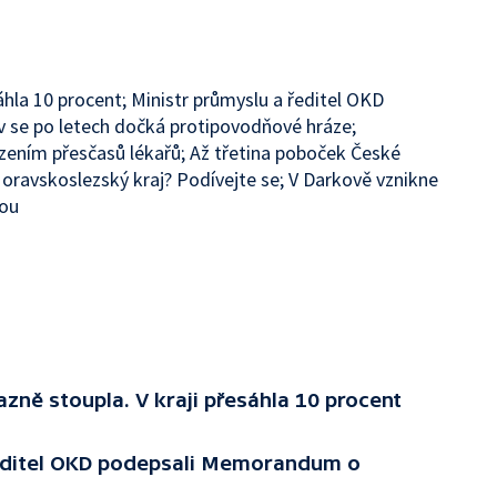
hla 10 procent; Ministr průmyslu a ředitel OKD
se po letech dočká protipovodňové hráze;
zením přesčasů lékařů; Až třetina poboček České
oravskoslezský kraj? Podívejte se; V Darkově vznikne
bou
ně stoupla. V kraji přesáhla 10 procent
ředitel OKD podepsali Memorandum o