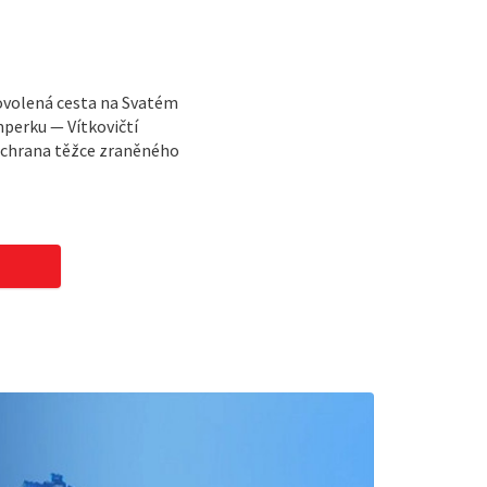
ovolená cesta na Svatém
perku — Vítkovičtí
 Záchrana těžce zraněného