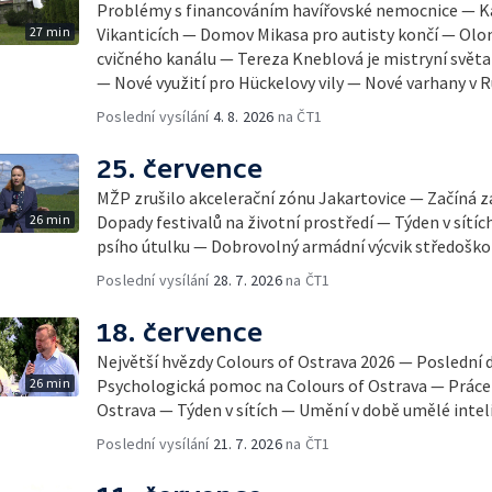
Problémy s financováním havířovské nemocnice — Ka
27 min
Vikanticích — Domov Mikasa pro autisty končí — Olo
cvičného kanálu — Tereza Kneblová je mistryní světa
— Nové využití pro Hückelovy vily — Nové varhany v
Poslední vysílání
4. 8. 2026
na ČT1
25. července
MŽP zrušilo akcelerační zónu Jakartovice — Začíná 
26 min
Dopady festivalů na životní prostředí — Týden v sítíc
psího útulku — Dobrovolný armádní výcvik středoško
Poslední vysílání
28. 7. 2026
na ČT1
18. července
Největší hvězdy Colours of Ostrava 2026 — Poslední 
26 min
Psychologická pomoc na Colours of Ostrava — Práce 
Ostrava — Týden v sítích — Umění v době umělé inte
Poslední vysílání
21. 7. 2026
na ČT1