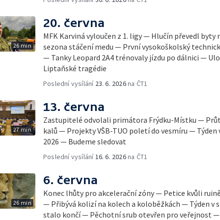
20. června
MFK Karviná vyloučen z 1. ligy — Hlučín převedl byt
26 min
sezona stáčení medu — První vysokoškolský technický
— Tanky Leopard 2A4 trénovaly jízdu po dálnici — Ulo
Liptaňské tragédie
Poslední vysílání
23. 6. 2026
na ČT1
13. června
Zastupitelé odvolali primátora Frýdku-Místku — Prů
27 min
kalů — Projekty VŠB-TUO poletí do vesmíru — Týden v
2026 — Budeme sledovat
Poslední vysílání
16. 6. 2026
na ČT1
6. června
Konec lhůty pro akcelerační zóny — Petice kvůli rui
26 min
— Přibývá kolizí na kolech a koloběžkách — Týden v 
stalo končí — Pěchotní srub otevřen pro veřejnost 