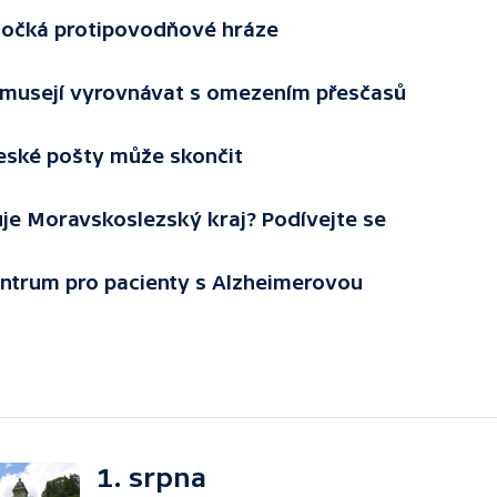
 dočká protipovodňové hráze
 musejí vyrovnávat s omezením přesčasů
eské pošty může skončit
uje Moravskoslezský kraj? Podívejte se
ntrum pro pacienty s Alzheimerovou
1. srpna