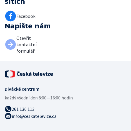
sítích
Facebook
Napište nám
Otevřít
kontaktní
formulář
Divácké centrum
každý všední den:
8:00—16:00 hodin
261 136 113
info@ceskatelevize.cz