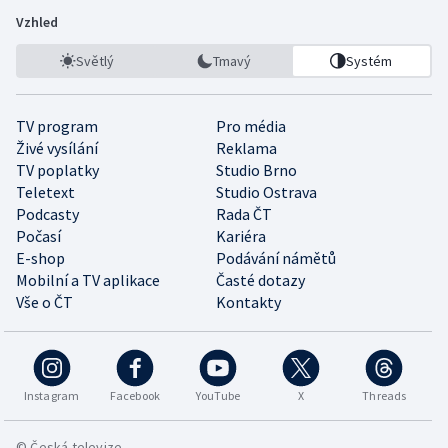
Vzhled
Světlý
Tmavý
Systém
TV program
Pro média
Živé vysílání
Reklama
TV poplatky
Studio Brno
Teletext
Studio Ostrava
Podcasty
Rada ČT
Počasí
Kariéra
E-shop
Podávání námětů
Mobilní a TV aplikace
Časté dotazy
Vše o ČT
Kontakty
Instagram
Facebook
YouTube
X
Threads
© Česká televize