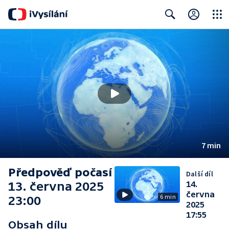
Close
Search
7 min
Předpověď počasí
Další díl
13. června 2025
14.
června
6 min
23:00
2025
17:55
Obsah dílu