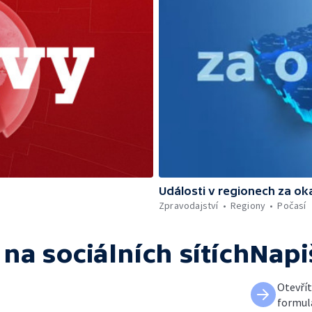
Události v regionech za ok
Zpravodajství
Regiony
Počasí
na sociálních sítích
Napi
Otevří
formul