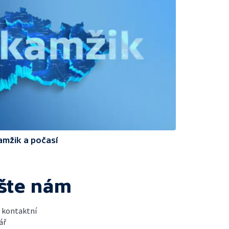
amžik a počasí
šte nám
t kontaktní
ář