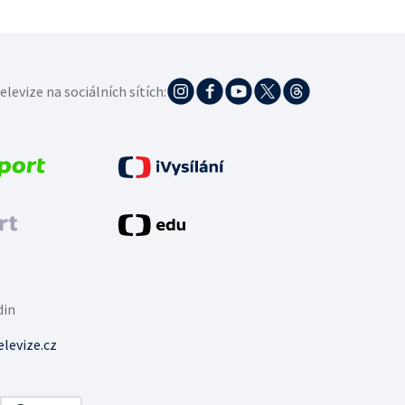
elevize na sociálních sítích:
din
levize.cz