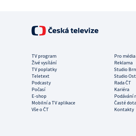
TV program
Pro média
Živé vysílání
Reklama
TV poplatky
Studio Br
Teletext
Studio Os
Podcasty
Rada ČT
Počasí
Kariéra
E-shop
Podávání 
Mobilní a TV aplikace
Časté dot
Vše o ČT
Kontakty