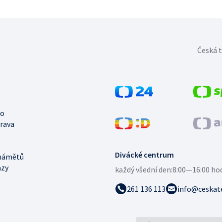
Česká t
no
trava
Divácké centrum
námětů
azy
každý všední den:
8:00—16:00 ho
261 136 113
info@ceskate