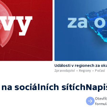
Události v regionech za ok
Zpravodajství
Regiony
Počasí
na sociálních sítích
Napi
Otevří
formul