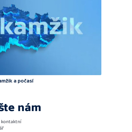
amžik a počasí
šte nám
t kontaktní
ář