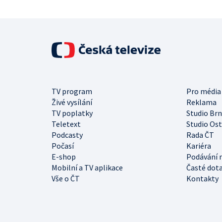
TV program
Pro média
Živé vysílání
Reklama
TV poplatky
Studio Br
Teletext
Studio Os
Podcasty
Rada ČT
Počasí
Kariéra
E-shop
Podávání 
Mobilní a TV aplikace
Časté dot
Vše o ČT
Kontakty