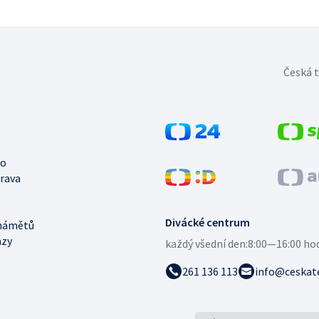
Česká t
no
trava
Divácké centrum
námětů
azy
každý všední den:
8:00—16:00 ho
261 136 113
info@ceskate