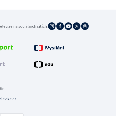
elevize na sociálních sítích:
din
levize.cz