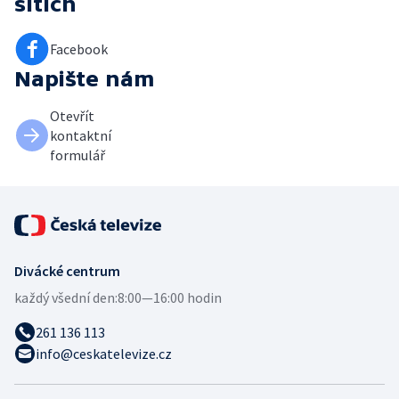
sítích
Facebook
Napište nám
Otevřít
kontaktní
formulář
Divácké centrum
každý všední den:
8:00—16:00 hodin
261 136 113
info@ceskatelevize.cz