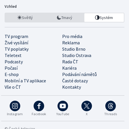
Vzhled
Světlý
Tmavý
Systém
TV program
Pro média
Živé vysílání
Reklama
TV poplatky
Studio Brno
Teletext
Studio Ostrava
Podcasty
Rada ČT
Počasí
Kariéra
E-shop
Podávání námětů
Mobilní a TV aplikace
Časté dotazy
Vše o ČT
Kontakty
Instagram
Facebook
YouTube
X
Threads
© Česká televize