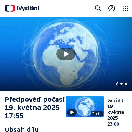
Close
Search
6 min
Předpověď počasí
Další díl
19. května 2025
19.
května
7 min
17:55
2025
23:00
Obsah dílu