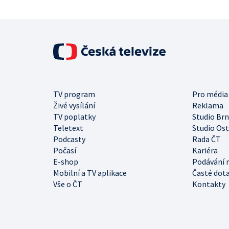
TV program
Pro média
Živé vysílání
Reklama
TV poplatky
Studio Br
Teletext
Studio Os
Podcasty
Rada ČT
Počasí
Kariéra
E-shop
Podávání 
Mobilní a TV aplikace
Časté dot
Vše o ČT
Kontakty