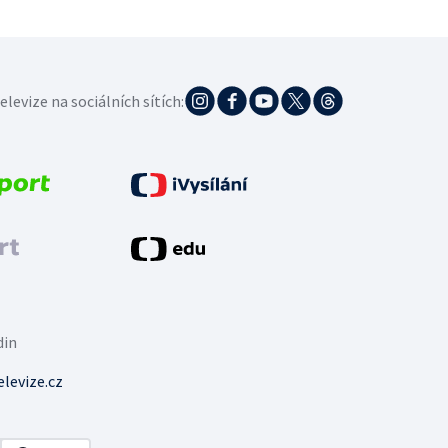
elevize na sociálních sítích:
din
levize.cz