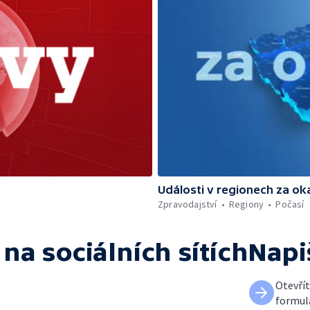
Události v regionech za ok
Zpravodajství
Regiony
Počasí
na sociálních sítích
Napi
Otevří
formul