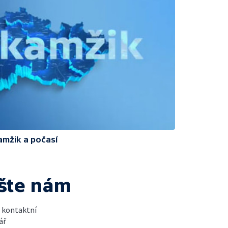
amžik a počasí
šte nám
t kontaktní
ář