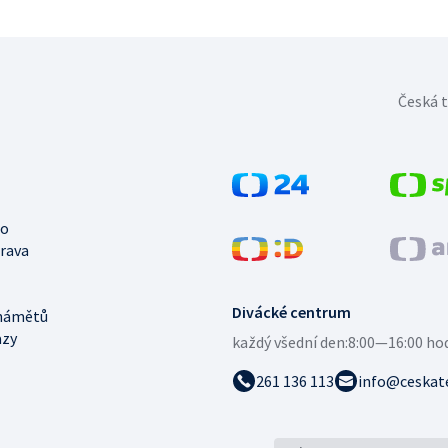
Česká t
no
trava
Divácké centrum
námětů
azy
každý všední den:
8:00—16:00 ho
261 136 113
info@ceskate