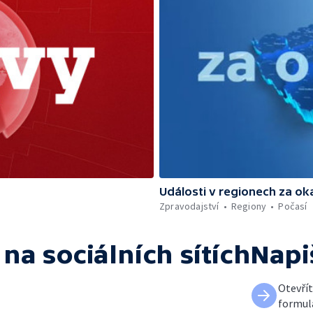
Události v regionech za ok
Zpravodajství
Regiony
Počasí
na sociálních sítích
Napi
Otevří
formul