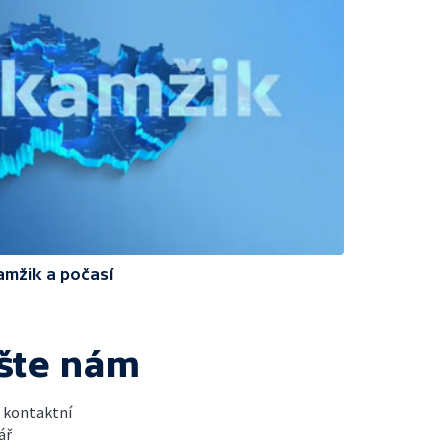
amžik a počasí
šte nám
t kontaktní
ář