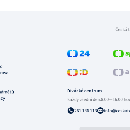
Česká t
no
trava
Divácké centrum
námětů
azy
každý všední den:
8:00—16:00 ho
261 136 113
info@ceskate