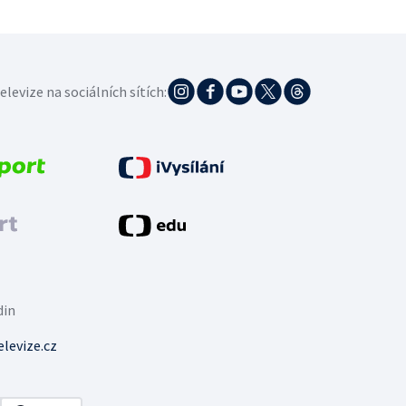
elevize na sociálních sítích:
din
levize.cz