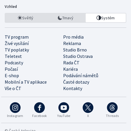
Vzhled
Světlý
Tmavý
Systém
TV program
Pro média
Živé vysílání
Reklama
TV poplatky
Studio Brno
Teletext
Studio Ostrava
Podcasty
Rada ČT
Počasí
Kariéra
E-shop
Podávání námětů
Mobilní a TV aplikace
Časté dotazy
Vše o ČT
Kontakty
Instagram
Facebook
YouTube
X
Threads
© Česká televize