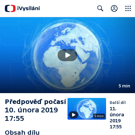
Close
Search
5 min
Předpověď počasí
Další díl
10. února 2019
11.
února
5 min
17:55
2019
17:55
Obsah dílu