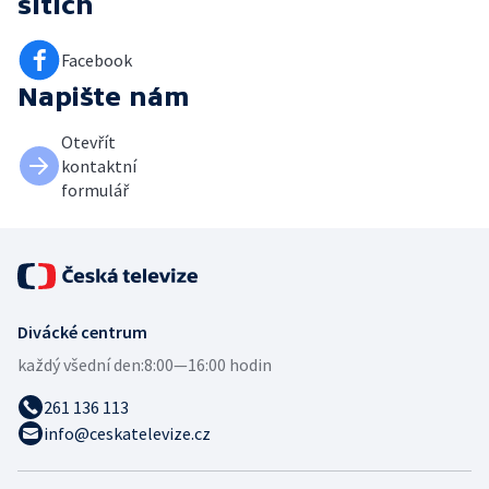
sítích
Facebook
Napište nám
Otevřít
kontaktní
formulář
Divácké centrum
každý všední den:
8:00—16:00 hodin
261 136 113
info@ceskatelevize.cz