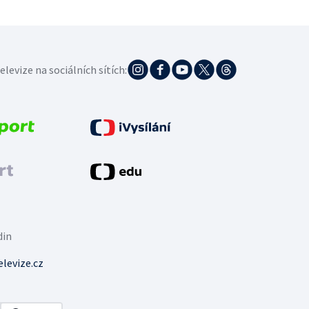
elevize na sociálních sítích:
din
levize.cz