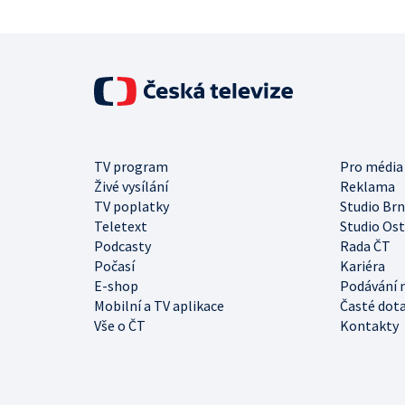
TV program
Pro média
Živé vysílání
Reklama
TV poplatky
Studio Br
Teletext
Studio Os
Podcasty
Rada ČT
Počasí
Kariéra
E-shop
Podávání 
Mobilní a TV aplikace
Časté dot
Vše o ČT
Kontakty