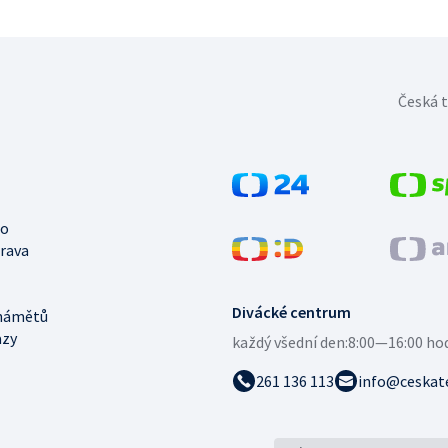
Česká t
no
trava
Divácké centrum
námětů
azy
každý všední den:
8:00—16:00 ho
261 136 113
info@ceskate