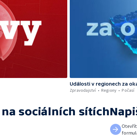
Události v regionech za ok
Zpravodajství
Regiony
Počasí
na sociálních sítích
Napi
Otevří
formul