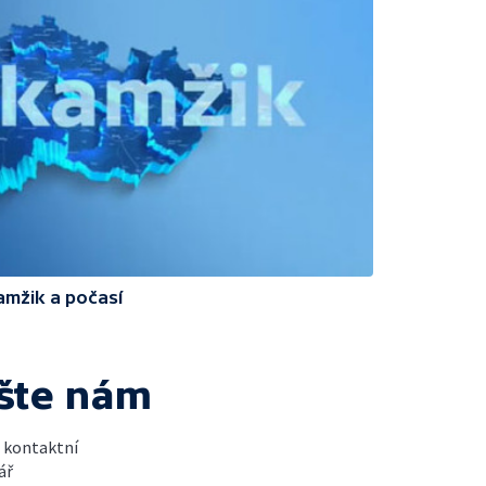
amžik a počasí
šte nám
t kontaktní
ář