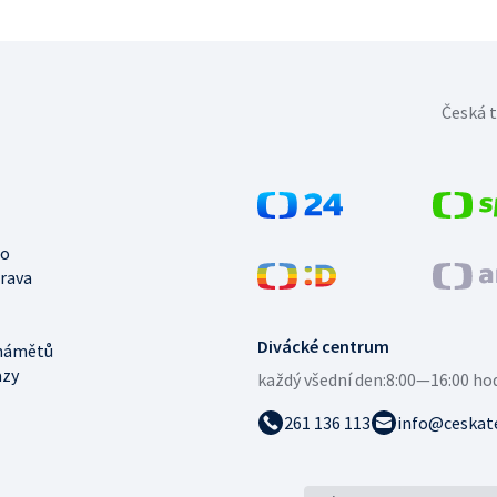
Česká t
no
trava
Divácké centrum
námětů
azy
každý všední den:
8:00—16:00 ho
261 136 113
info@ceskate