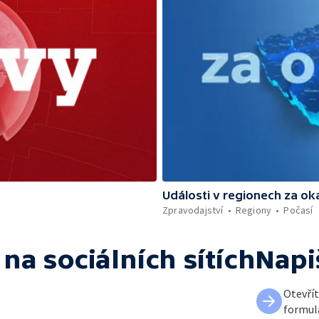
Události v regionech za ok
Zpravodajství
Regiony
Počasí
na sociálních sítích
Napi
Otevří
formul