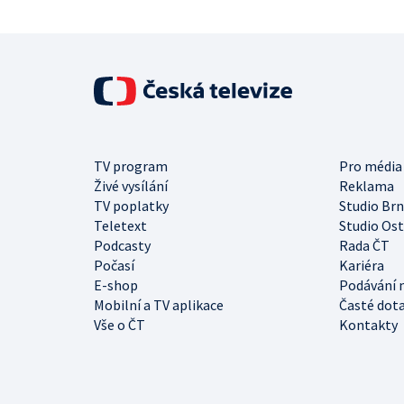
TV program
Pro média
Živé vysílání
Reklama
TV poplatky
Studio Br
Teletext
Studio Os
Podcasty
Rada ČT
Počasí
Kariéra
E-shop
Podávání 
Mobilní a TV aplikace
Časté dot
Vše o ČT
Kontakty