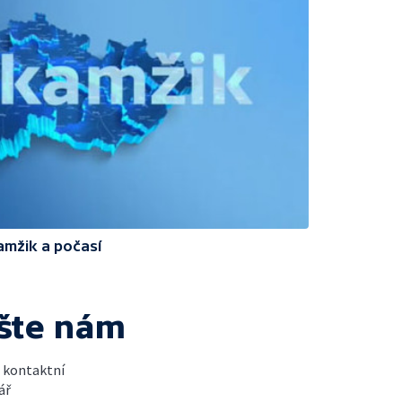
amžik a počasí
šte nám
t kontaktní
ář