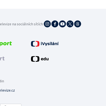
elevize na sociálních sítích:
din
levize.cz