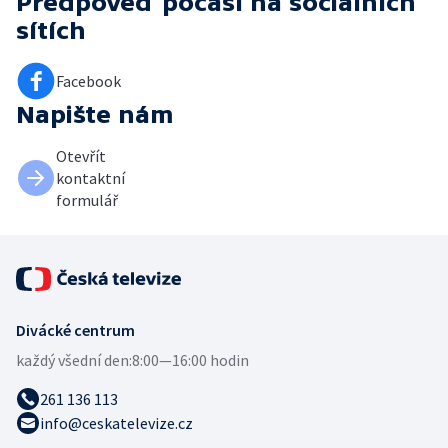
Předpověď počasí
na sociálních
sítích
Facebook
Napište nám
Otevřít
kontaktní
formulář
Divácké centrum
každý všední den:
8:00—16:00 hodin
261 136 113
info@ceskatelevize.cz