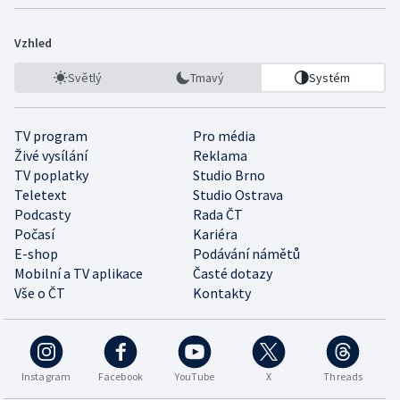
Vzhled
Světlý
Tmavý
Systém
TV program
Pro média
Živé vysílání
Reklama
TV poplatky
Studio Brno
Teletext
Studio Ostrava
Podcasty
Rada ČT
Počasí
Kariéra
E-shop
Podávání námětů
Mobilní a TV aplikace
Časté dotazy
Vše o ČT
Kontakty
Instagram
Facebook
YouTube
X
Threads