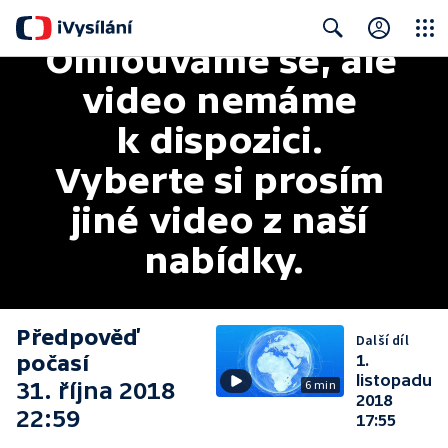
Omlouváme se, ale 
Close
Search
video nemáme 
k dispozici. 
Vyberte si prosím 
jiné video z naší 
nabídky.
Předpověď
Další díl
počasí
1.
listopadu
31. října 2018
6 min
2018
22:59
17:55