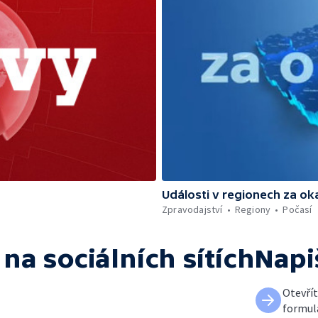
Události v regionech za ok
Zpravodajství
Regiony
Počasí
na sociálních sítích
Napi
Otevří
formul