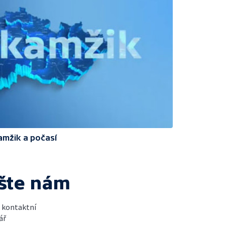
amžik a počasí
šte nám
t kontaktní
ář