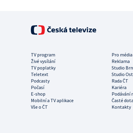
TV program
Pro média
Živé vysílání
Reklama
TV poplatky
Studio Br
Teletext
Studio Os
Podcasty
Rada ČT
Počasí
Kariéra
E-shop
Podávání 
Mobilní a TV aplikace
Časté dot
Vše o ČT
Kontakty