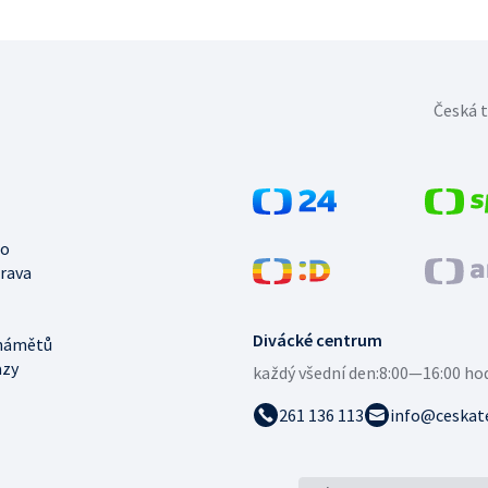
Česká t
no
trava
Divácké centrum
námětů
azy
každý všední den:
8:00—16:00 ho
261 136 113
info@ceskate