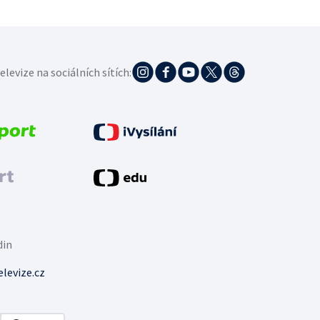
elevize na sociálních sítích:
din
levize.cz