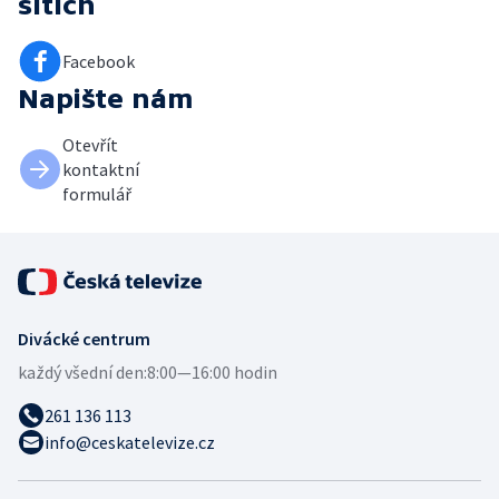
sítích
Facebook
Napište nám
Otevřít
kontaktní
formulář
Divácké centrum
každý všední den:
8:00—16:00 hodin
261 136 113
info@ceskatelevize.cz