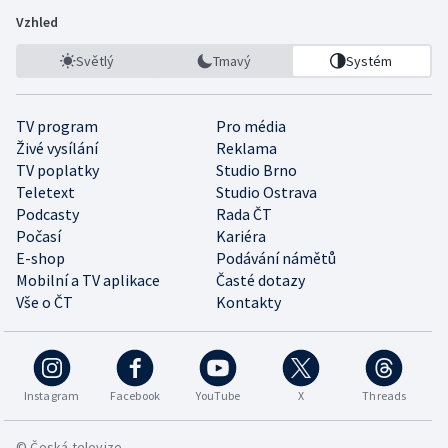
Vzhled
Světlý
Tmavý
Systém
TV program
Pro média
Živé vysílání
Reklama
TV poplatky
Studio Brno
Teletext
Studio Ostrava
Podcasty
Rada ČT
Počasí
Kariéra
E-shop
Podávání námětů
Mobilní a TV aplikace
Časté dotazy
Vše o ČT
Kontakty
Instagram
Facebook
YouTube
X
Threads
© Česká televize