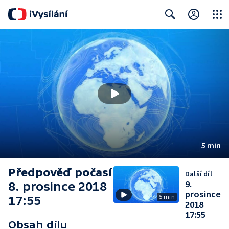
Close
Search
5 min
Předpověď počasí
Další díl
8. prosince 2018
9.
prosince
5 min
17:55
2018
17:55
Obsah dílu