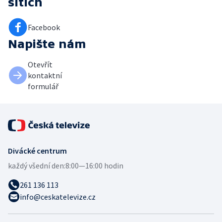
sítích
Facebook
Napište nám
Otevřít
kontaktní
formulář
Divácké centrum
každý všední den:
8:00—16:00 hodin
261 136 113
info@ceskatelevize.cz