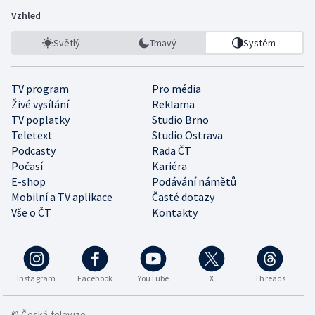
Vzhled
Světlý
Tmavý
Systém
TV program
Pro média
Živé vysílání
Reklama
TV poplatky
Studio Brno
Teletext
Studio Ostrava
Podcasty
Rada ČT
Počasí
Kariéra
E-shop
Podávání námětů
Mobilní a TV aplikace
Časté dotazy
Vše o ČT
Kontakty
Instagram
Facebook
YouTube
X
Threads
© Česká televize