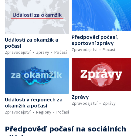
Předpověď počasí,
Události za okamžik a
sportovní zprávy
počasí
Zpravodajství
Počasí
Zpravodajství
Zprávy
Počasí
Zprávy
Události v regionech za
Zpravodajství
Zprávy
okamžik a počasí
Zpravodajství
Regiony
Počasí
Předpověď počasí
na sociálních