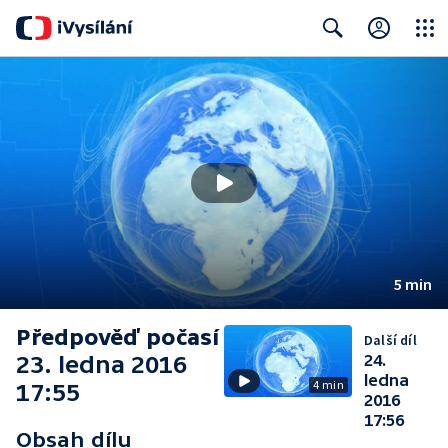
Close
Search
5 min
Předpověď počasí
Další díl
23. ledna 2016
24.
ledna
4 min
17:55
2016
17:56
Obsah dílu