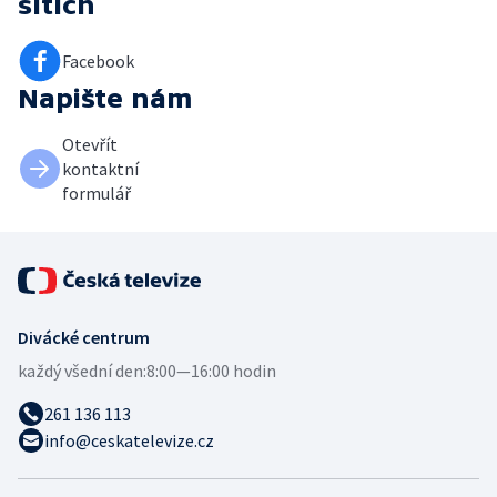
sítích
Facebook
Napište nám
Otevřít
kontaktní
formulář
Divácké centrum
každý všední den:
8:00—16:00 hodin
261 136 113
info@ceskatelevize.cz