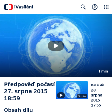
Close
Search
1 min
Předpověď počasí
Další díl
27. srpna 2015
28.
srpna
5 min
18:59
2015
17:55
Obsah dílu