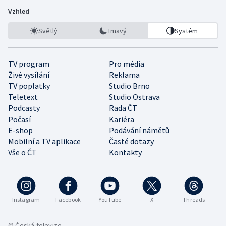
Vzhled
Světlý
Tmavý
Systém
TV program
Pro média
Živé vysílání
Reklama
TV poplatky
Studio Brno
Teletext
Studio Ostrava
Podcasty
Rada ČT
Počasí
Kariéra
E-shop
Podávání námětů
Mobilní a TV aplikace
Časté dotazy
Vše o ČT
Kontakty
Instagram
Facebook
YouTube
X
Threads
© Česká televize