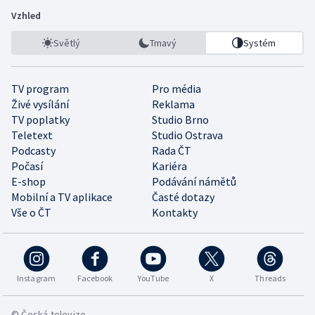
Vzhled
Světlý
Tmavý
Systém
TV program
Pro média
Živé vysílání
Reklama
TV poplatky
Studio Brno
Teletext
Studio Ostrava
Podcasty
Rada ČT
Počasí
Kariéra
E-shop
Podávání námětů
Mobilní a TV aplikace
Časté dotazy
Vše o ČT
Kontakty
Instagram
Facebook
YouTube
X
Threads
© Česká televize