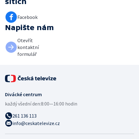
sítích
Facebook
Napište nám
Otevřít
kontaktní
formulář
Divácké centrum
každý všední den:
8:00—16:00 hodin
261 136 113
info@ceskatelevize.cz