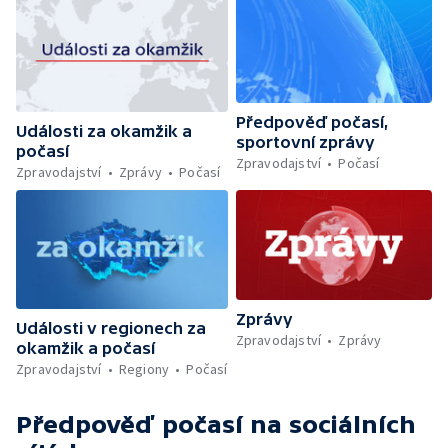
Předpověď počasí,
Události za okamžik a
sportovní zprávy
počasí
Zpravodajství
Počasí
Zpravodajství
Zprávy
Počasí
Zprávy
Události v regionech za
Zpravodajství
Zprávy
okamžik a počasí
Zpravodajství
Regiony
Počasí
Předpověď počasí
na sociálních