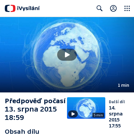
Close
Search
1 min
Předpověď počasí
Další díl
13. srpna 2015
14.
srpna
5 min
18:59
2015
17:55
Obsah dílu