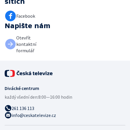
sítích
Facebook
Napište nám
Otevřít
kontaktní
formulář
Divácké centrum
každý všední den:
8:00—16:00 hodin
261 136 113
info@ceskatelevize.cz