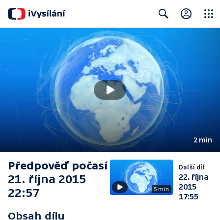
Close
Search
2 min
Předpověď počasí
Další díl
21. října 2015
22. října
2015
5 min
22:57
17:55
Obsah dílu