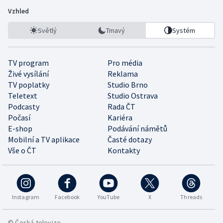
Vzhled
Světlý
Tmavý
Systém
TV program
Pro média
Živé vysílání
Reklama
TV poplatky
Studio Brno
Teletext
Studio Ostrava
Podcasty
Rada ČT
Počasí
Kariéra
E-shop
Podávání námětů
Mobilní a TV aplikace
Časté dotazy
Vše o ČT
Kontakty
Instagram
Facebook
YouTube
X
Threads
© Česká televize