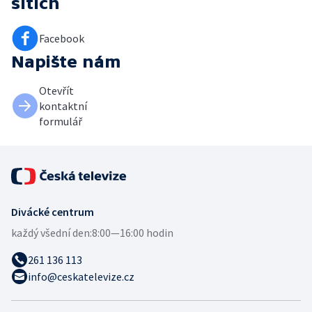
sítích
Facebook
Napište nám
Otevřít
kontaktní
formulář
Divácké centrum
každý všední den:
8:00—16:00 hodin
261 136 113
info@ceskatelevize.cz