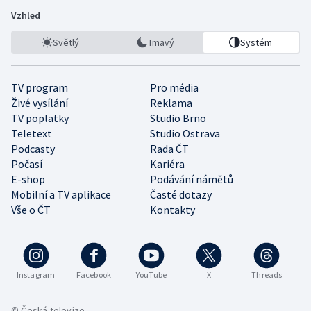
Vzhled
Světlý
Tmavý
Systém
TV program
Pro média
Živé vysílání
Reklama
TV poplatky
Studio Brno
Teletext
Studio Ostrava
Podcasty
Rada ČT
Počasí
Kariéra
E-shop
Podávání námětů
Mobilní a TV aplikace
Časté dotazy
Vše o ČT
Kontakty
Instagram
Facebook
YouTube
X
Threads
© Česká televize