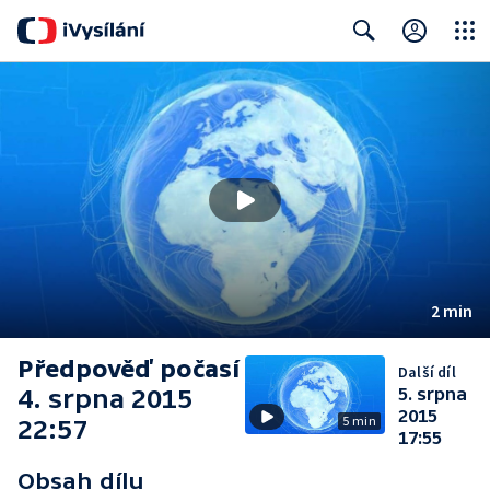
Close
Search
2 min
Předpověď počasí
Další díl
4. srpna 2015
5. srpna
2015
5 min
22:57
17:55
Obsah dílu