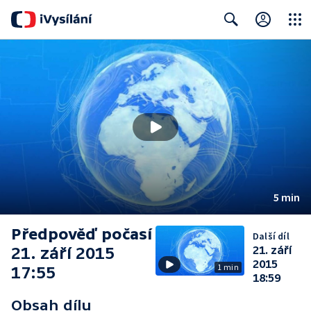
Close
Search
5 min
Předpověď počasí
Další díl
21. září 2015
21. září
2015
1 min
17:55
18:59
Obsah dílu