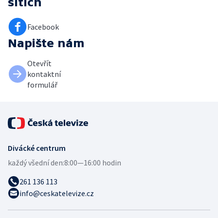
sítích
Facebook
Napište nám
Otevřít
kontaktní
formulář
Divácké centrum
každý všední den:
8:00—16:00 hodin
261 136 113
info@ceskatelevize.cz