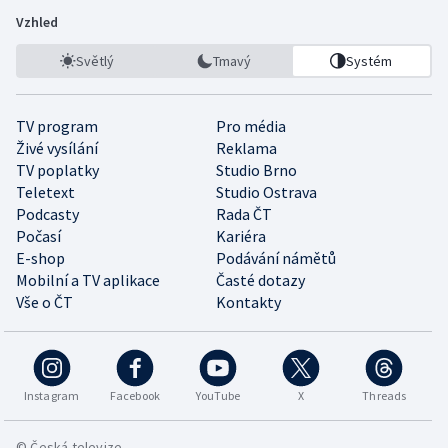
Vzhled
Světlý
Tmavý
Systém
TV program
Pro média
Živé vysílání
Reklama
TV poplatky
Studio Brno
Teletext
Studio Ostrava
Podcasty
Rada ČT
Počasí
Kariéra
E-shop
Podávání námětů
Mobilní a TV aplikace
Časté dotazy
Vše o ČT
Kontakty
Instagram
Facebook
YouTube
X
Threads
© Česká televize