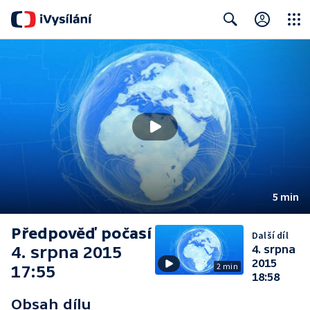
Close
Search
5 min
Předpověď počasí
Další díl
4. srpna 2015
4. srpna
2015
2 min
17:55
18:58
Obsah dílu