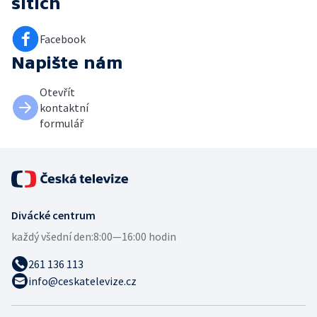
sítích
Facebook
Napište nám
Otevřít
kontaktní
formulář
Divácké centrum
každý všední den:
8:00—16:00 hodin
261 136 113
info@ceskatelevize.cz