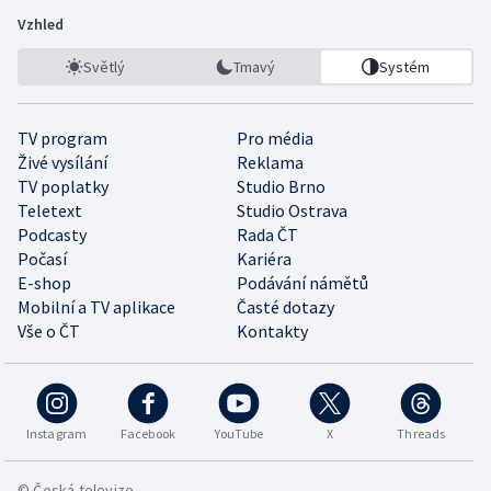
Vzhled
Světlý
Tmavý
Systém
TV program
Pro média
Živé vysílání
Reklama
TV poplatky
Studio Brno
Teletext
Studio Ostrava
Podcasty
Rada ČT
Počasí
Kariéra
E-shop
Podávání námětů
Mobilní a TV aplikace
Časté dotazy
Vše o ČT
Kontakty
Instagram
Facebook
YouTube
X
Threads
© Česká televize