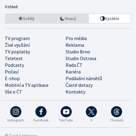
Vzhled
Světlý
Tmavý
Systém
TV program
Pro média
Živé vysílání
Reklama
TV poplatky
Studio Brno
Teletext
Studio Ostrava
Podcasty
Rada ČT
Počasí
Kariéra
E-shop
Podávání námětů
Mobilní a TV aplikace
Časté dotazy
Vše o ČT
Kontakty
Instagram
Facebook
YouTube
X
Threads
© Česká televize