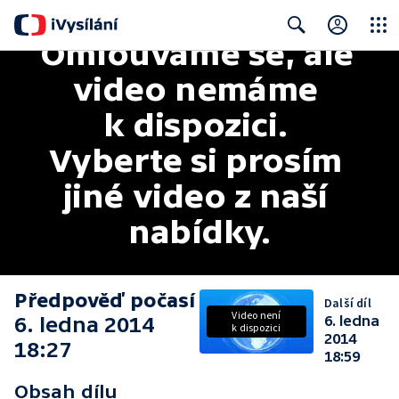
Omlouváme se, ale 
Close
Search
video nemáme 
k dispozici. 
Vyberte si prosím 
jiné video z naší 
nabídky.
Předpověď počasí
Další díl
Video není
6. ledna 2014
6. ledna
k dispozici
2014
18:27
18:59
Obsah dílu