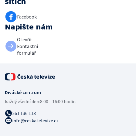
sítích
Facebook
Napište nám
Otevřít
kontaktní
formulář
Divácké centrum
každý všední den:
8:00—16:00 hodin
261 136 113
info@ceskatelevize.cz