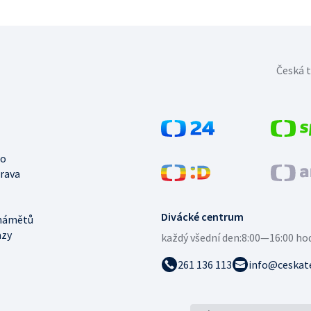
Česká t
no
trava
Divácké centrum
námětů
azy
každý všední den:
8:00—16:00 ho
261 136 113
info@ceskate