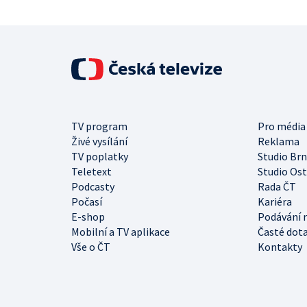
TV program
Pro média
Živé vysílání
Reklama
TV poplatky
Studio Br
Teletext
Studio Os
Podcasty
Rada ČT
Počasí
Kariéra
E-shop
Podávání 
Mobilní a TV aplikace
Časté dot
Vše o ČT
Kontakty