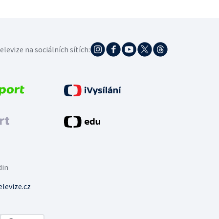
elevize na sociálních sítích:
din
levize.cz