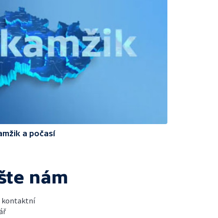
amžik a počasí
šte nám
t kontaktní
ář