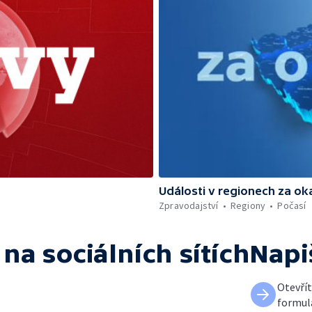
Události v regionech za ok
Zpravodajství
Regiony
Počasí
na sociálních sítích
Napi
Otevří
formul