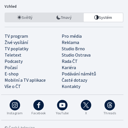
Vzhled
Světlý
Tmavý
Systém
TV program
Pro média
Živé vysílání
Reklama
TV poplatky
Studio Brno
Teletext
Studio Ostrava
Podcasty
Rada ČT
Počasí
Kariéra
E-shop
Podávání námětů
Mobilní a TV aplikace
Časté dotazy
Vše o ČT
Kontakty
Instagram
Facebook
YouTube
X
Threads
© Česká televize