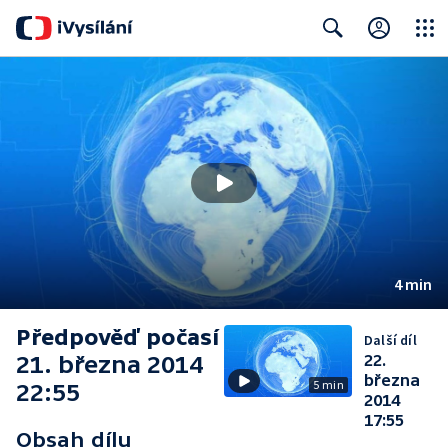
Close
Search
4 min
Předpověď počasí
Další díl
21. března 2014
22.
března
5 min
22:55
2014
17:55
Obsah dílu