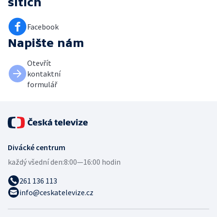
sítích
Facebook
Napište nám
Otevřít
kontaktní
formulář
Divácké centrum
každý všední den:
8:00—16:00 hodin
261 136 113
info@ceskatelevize.cz