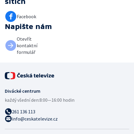
sítích
Facebook
Napište nám
Otevřít
kontaktní
formulář
Divácké centrum
každý všední den:
8:00—16:00 hodin
261 136 113
info@ceskatelevize.cz