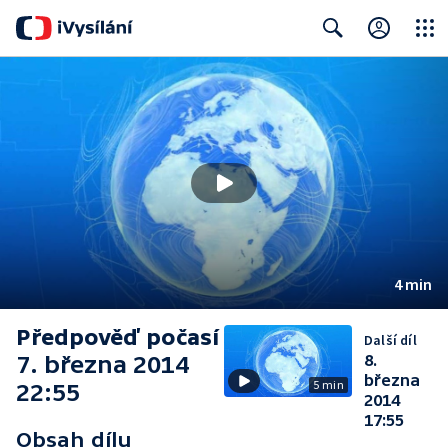
Close
Search
4 min
Předpověď počasí
Další díl
7. března 2014
8.
března
5 min
22:55
2014
17:55
Obsah dílu