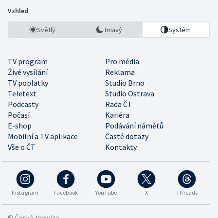
Vzhled
Světlý
Tmavý
Systém
TV program
Pro média
Živé vysílání
Reklama
TV poplatky
Studio Brno
Teletext
Studio Ostrava
Podcasty
Rada ČT
Počasí
Kariéra
E-shop
Podávání námětů
Mobilní a TV aplikace
Časté dotazy
Vše o ČT
Kontakty
Instagram
Facebook
YouTube
X
Threads
© Česká televize