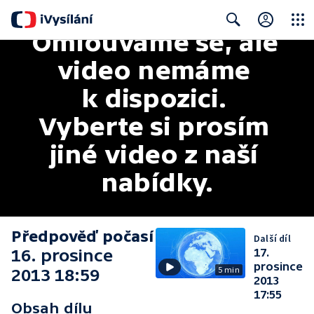
Omlouváme se, ale 
Close
Search
video nemáme 
k dispozici. 
Vyberte si prosím 
jiné video z naší 
nabídky.
Předpověď počasí
Další díl
16. prosince
17.
prosince
5 min
2013 18:59
2013
17:55
Obsah dílu