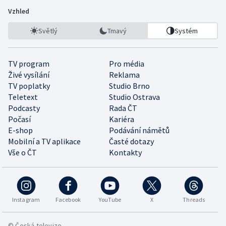
Vzhled
Světlý
Tmavý
Systém
TV program
Pro média
Živé vysílání
Reklama
TV poplatky
Studio Brno
Teletext
Studio Ostrava
Podcasty
Rada ČT
Počasí
Kariéra
E-shop
Podávání námětů
Mobilní a TV aplikace
Časté dotazy
Vše o ČT
Kontakty
Instagram
Facebook
YouTube
X
Threads
© Česká televize