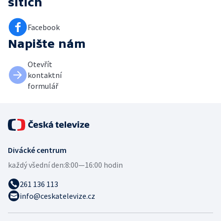
sítích
Facebook
Napište nám
Otevřít
kontaktní
formulář
Divácké centrum
každý všední den:
8:00—16:00 hodin
261 136 113
info@ceskatelevize.cz