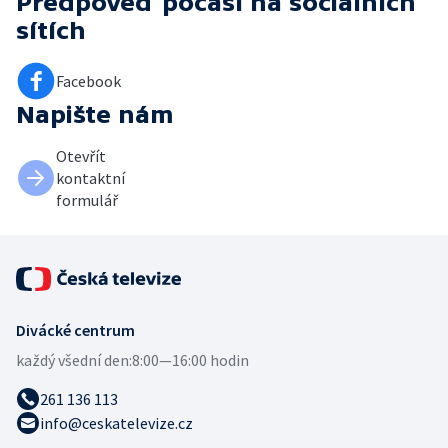
Předpověď počasí
na sociálních
sítích
Facebook
Napište nám
Otevřít
kontaktní
formulář
Divácké centrum
každý všední den:
8:00—16:00 hodin
261 136 113
info@ceskatelevize.cz