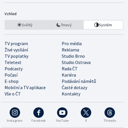
Vzhled
Světlý
Tmavý
Systém
TV program
Pro média
Živé vysílání
Reklama
TV poplatky
Studio Brno
Teletext
Studio Ostrava
Podcasty
Rada ČT
Počasí
Kariéra
E-shop
Podávání námětů
Mobilní a TV aplikace
Časté dotazy
Vše o ČT
Kontakty
Instagram
Facebook
YouTube
X
Threads