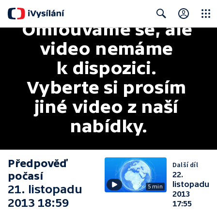
Omlouváme se, ale 
Close
Search
video nemáme 
k dispozici. 
Vyberte si prosím 
jiné video z naší 
nabídky.
Předpověď
Další díl
počasí
22.
listopadu
21. listopadu
5 min
2013
2013 18:59
17:55