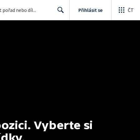
Přihlásit se
ČT
Search
ici. Vyberte si 
ídky.