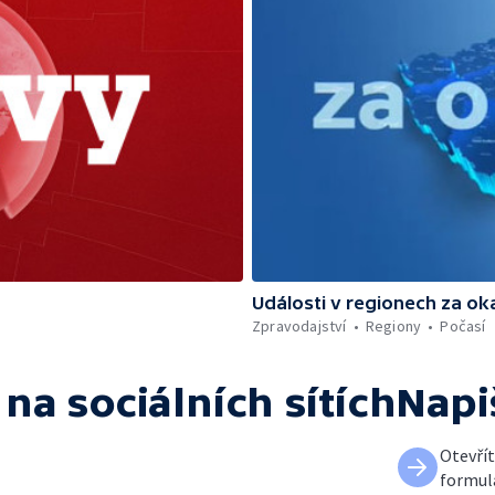
Události v regionech za ok
Zpravodajství
Regiony
Počasí
na sociálních sítích
Napi
Otevří
formul