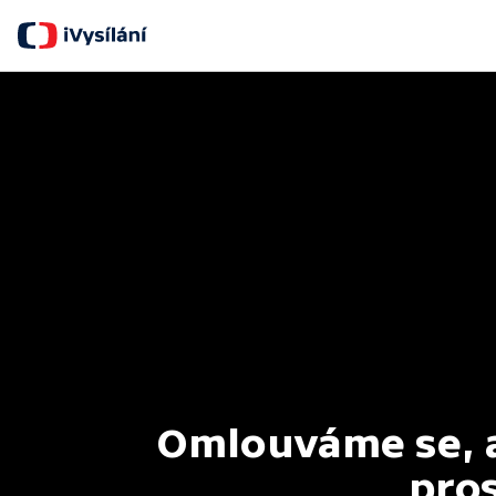
Omlouváme se, al
pros