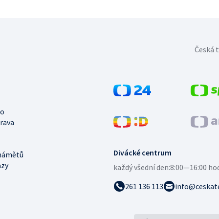
Česká t
no
trava
Divácké centrum
námětů
azy
každý všední den:
8:00—16:00 ho
261 136 113
info@ceskate