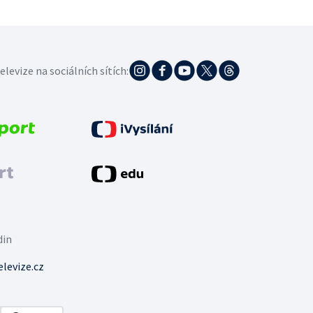
elevize na sociálních sítích:
din
levize.cz