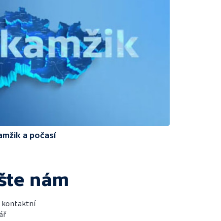
amžik a počasí
šte nám
t kontaktní
ář