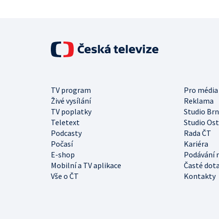
TV program
Pro média
Živé vysílání
Reklama
TV poplatky
Studio Br
Teletext
Studio Os
Podcasty
Rada ČT
Počasí
Kariéra
E-shop
Podávání 
Mobilní a TV aplikace
Časté dot
Vše o ČT
Kontakty