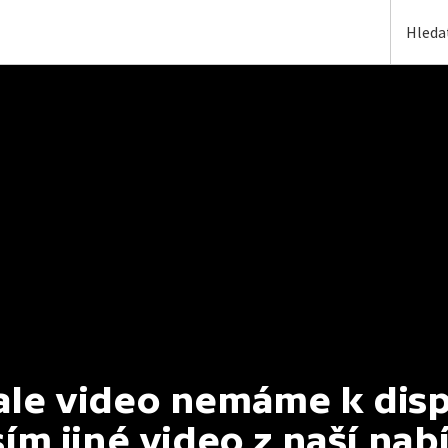
e video nemáme k dispoz
ím jiné video z naší nab