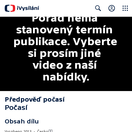
Pořad nemá 
Close
Search
stanovený termín 
publikace. Vyberte 
si prosím jiné 
video z naší 
nabídky.
Předpověď počasí
Počasí
Obsah dílu
Vyrobeno
2013
•
Česko