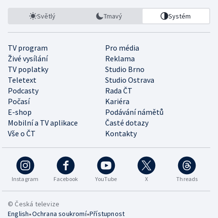
Světlý
Tmavý
Systém
TV program
Pro média
Živé vysílání
Reklama
TV poplatky
Studio Brno
Teletext
Studio Ostrava
Podcasty
Rada ČT
Počasí
Kariéra
E-shop
Podávání námětů
Mobilní a TV aplikace
Časté dotazy
Vše o ČT
Kontakty
Instagram
Facebook
YouTube
X
Threads
© Česká televize
•
•
English
Ochrana soukromí
Přístupnost