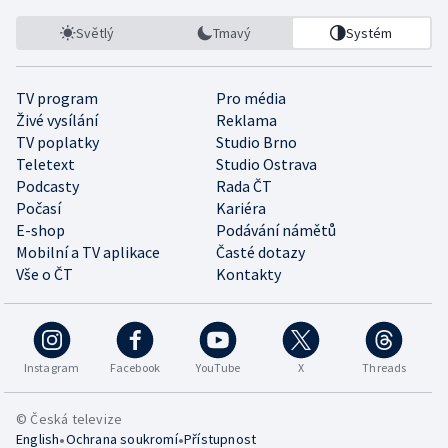
Světlý
Tmavý
Systém
TV program
Pro média
Živé vysílání
Reklama
TV poplatky
Studio Brno
Teletext
Studio Ostrava
Podcasty
Rada ČT
Počasí
Kariéra
E-shop
Podávání námětů
Mobilní a TV aplikace
Časté dotazy
Vše o ČT
Kontakty
Instagram
Facebook
YouTube
X
Threads
© Česká televize
•
•
English
Ochrana soukromí
Přístupnost