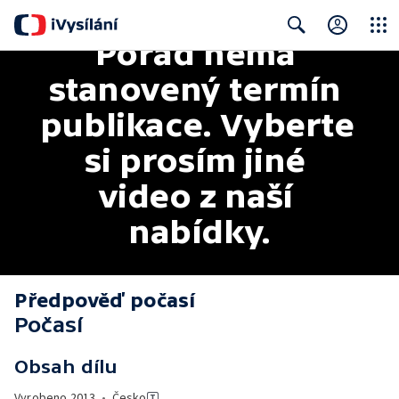
Pořad nemá 
Close
Search
stanovený termín 
publikace. Vyberte 
si prosím jiné 
video z naší 
nabídky.
Předpověď počasí
Počasí
Obsah dílu
Vyrobeno
2013
•
Česko