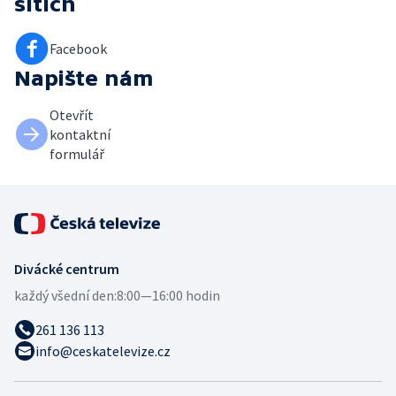
sítích
Facebook
Napište nám
Otevřít
kontaktní
formulář
Divácké centrum
každý všední den:
8:00—16:00 hodin
261 136 113
info@ceskatelevize.cz