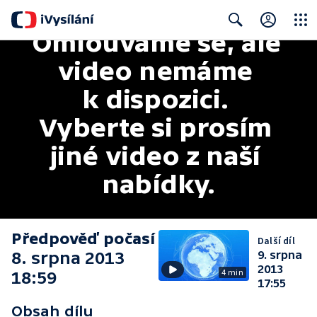
Omlouváme se, ale 
Close
Search
video nemáme 
k dispozici. 
Vyberte si prosím 
jiné video z naší 
nabídky.
Předpověď počasí
Další díl
8. srpna 2013
9. srpna
2013
4 min
18:59
17:55
Obsah dílu