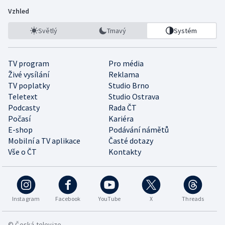
Vzhled
Světlý
Tmavý
Systém
TV program
Pro média
Živé vysílání
Reklama
TV poplatky
Studio Brno
Teletext
Studio Ostrava
Podcasty
Rada ČT
Počasí
Kariéra
E-shop
Podávání námětů
Mobilní a TV aplikace
Časté dotazy
Vše o ČT
Kontakty
Instagram
Facebook
YouTube
X
Threads
© Česká televize