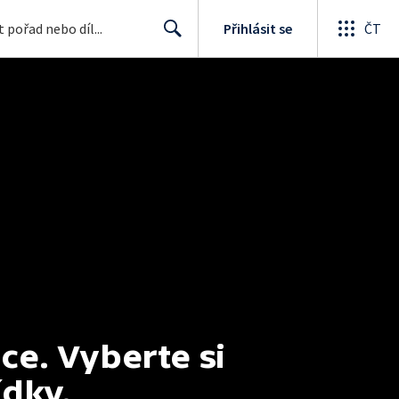
Přihlásit se
ČT
Search
e. Vyberte si 
ídky.