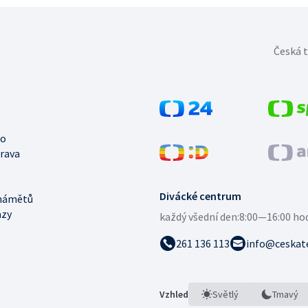
Česká t
no
trava
Divácké centrum
námětů
azy
každý všední den:
8:00—16:00 ho
261 136 113
info@ceskate
Vzhled
Světlý
Tmavý