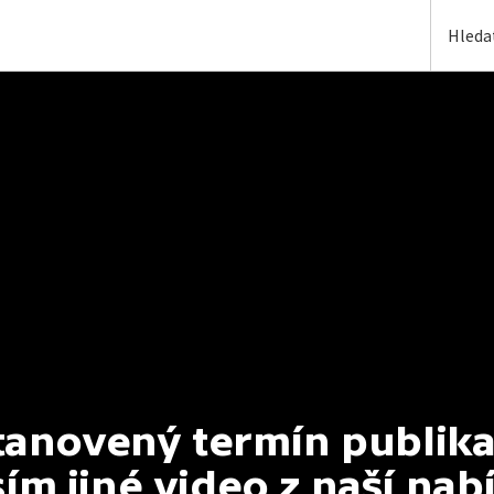
anovený termín publikac
ím jiné video z naší nab