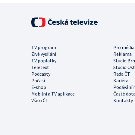
TV program
Pro média
Živé vysílání
Reklama
TV poplatky
Studio Br
Teletext
Studio Os
Podcasty
Rada ČT
Počasí
Kariéra
E-shop
Podávání 
Mobilní a TV aplikace
Časté dot
Vše o ČT
Kontakty