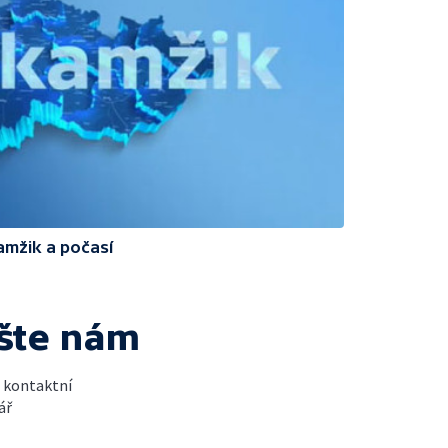
amžik a počasí
šte nám
t kontaktní
ář