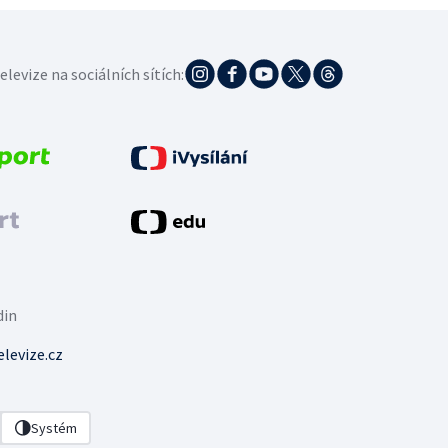
elevize na sociálních sítích:
din
levize.cz
Systém