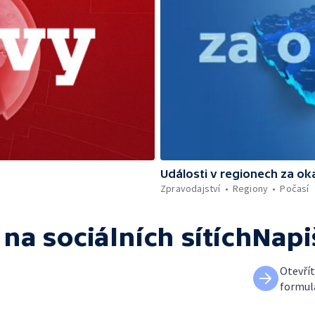
Události v regionech za ok
Zpravodajství
Regiony
Počasí
na sociálních sítích
Napi
Otevří
formul