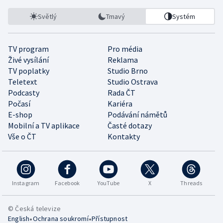
Světlý
Tmavý
Systém
TV program
Pro média
Živé vysílání
Reklama
TV poplatky
Studio Brno
Teletext
Studio Ostrava
Podcasty
Rada ČT
Počasí
Kariéra
E-shop
Podávání námětů
Mobilní a TV aplikace
Časté dotazy
Vše o ČT
Kontakty
Instagram
Facebook
YouTube
X
Threads
© Česká televize
•
•
English
Ochrana soukromí
Přístupnost