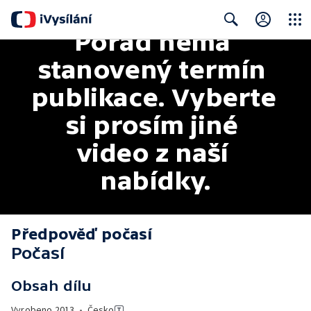
Pořad nemá 
Close
Search
stanovený termín 
publikace. Vyberte 
si prosím jiné 
video z naší 
nabídky.
Předpověď počasí
Počasí
Obsah dílu
Vyrobeno
2013
•
Česko