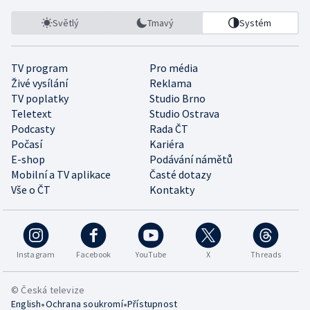
Světlý
Tmavý
Systém
TV program
Pro média
Živé vysílání
Reklama
TV poplatky
Studio Brno
Teletext
Studio Ostrava
Podcasty
Rada ČT
Počasí
Kariéra
E-shop
Podávání námětů
Mobilní a TV aplikace
Časté dotazy
Vše o ČT
Kontakty
Instagram
Facebook
YouTube
X
Threads
© Česká televize
•
•
English
Ochrana soukromí
Přístupnost