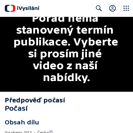
Pořad nemá 
Close
Search
stanovený termín 
publikace. Vyberte 
si prosím jiné 
video z naší 
nabídky.
Předpověď počasí
Počasí
Obsah dílu
Vyrobeno
2013
•
Česko