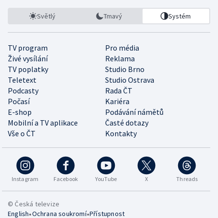
Světlý
Tmavý
Systém
TV program
Pro média
Živé vysílání
Reklama
TV poplatky
Studio Brno
Teletext
Studio Ostrava
Podcasty
Rada ČT
Počasí
Kariéra
E-shop
Podávání námětů
Mobilní a TV aplikace
Časté dotazy
Vše o ČT
Kontakty
Instagram
Facebook
YouTube
X
Threads
© Česká televize
•
•
English
Ochrana soukromí
Přístupnost