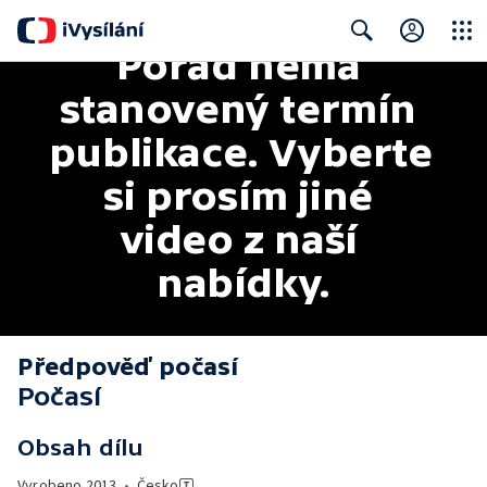
Pořad nemá 
Close
Search
stanovený termín 
publikace. Vyberte 
si prosím jiné 
video z naší 
nabídky.
Předpověď počasí
Počasí
Obsah dílu
Vyrobeno
2013
•
Česko