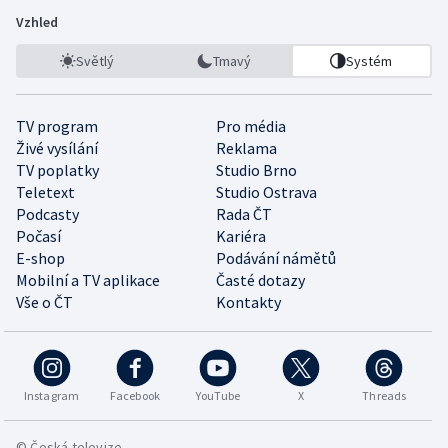
Vzhled
Světlý
Tmavý
Systém
TV program
Pro média
Živé vysílání
Reklama
TV poplatky
Studio Brno
Teletext
Studio Ostrava
Podcasty
Rada ČT
Počasí
Kariéra
E-shop
Podávání námětů
Mobilní a TV aplikace
Časté dotazy
Vše o ČT
Kontakty
Instagram
Facebook
YouTube
X
Threads
© Česká televize