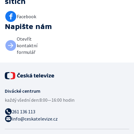
sítích
Facebook
Napište nám
Otevřít
kontaktní
formulář
Divácké centrum
každý všední den:
8:00—16:00 hodin
261 136 113
info@ceskatelevize.cz