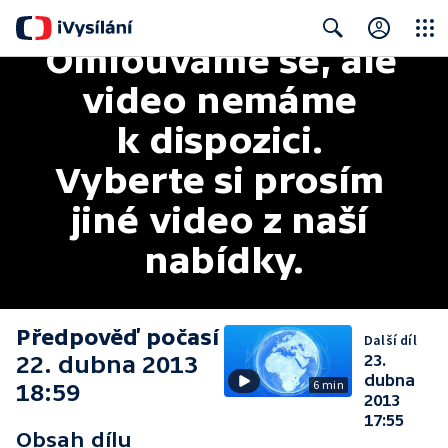
Omlouváme se, ale 
Close
Search
video nemáme 
k dispozici. 
Vyberte si prosím 
jiné video z naší 
nabídky.
Předpověď počasí
Další díl
22. dubna 2013
23.
dubna
6 min
18:59
2013
17:55
Obsah dílu