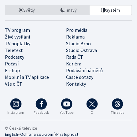
Světlý
Tmavý
Systém
TV program
Pro média
Živé vysílání
Reklama
TV poplatky
Studio Brno
Teletext
Studio Ostrava
Podcasty
Rada ČT
Počasí
Kariéra
E-shop
Podávání námětů
Mobilní a TV aplikace
Časté dotazy
Vše o ČT
Kontakty
Instagram
Facebook
YouTube
X
Threads
© Česká televize
•
•
English
Ochrana soukromí
Přístupnost