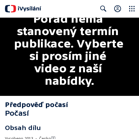
Pořad nemá 
Close
Search
stanovený termín 
publikace. Vyberte 
si prosím jiné 
video z naší 
nabídky.
Předpověď počasí
Počasí
Obsah dílu
Vyrobeno
2013
•
Česko