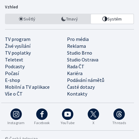
Vzhled
Světlý
Tmavý
Systém
TV program
Pro média
Živé vysílání
Reklama
TV poplatky
Studio Brno
Teletext
Studio Ostrava
Podcasty
Rada ČT
Počasí
Kariéra
E-shop
Podávání námětů
Mobilní a TV aplikace
Časté dotazy
Vše o ČT
Kontakty
Instagram
Facebook
YouTube
X
Threads
© Česká televize