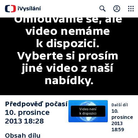
Omlouváme se, ale 
Close
Search
video nemáme 
k dispozici. 
Vyberte si prosím 
jiné video z naší 
nabídky.
Předpověď počasí
Další díl
Video není
10. prosince
10.
k dispozici
prosince
2013 18:28
2013
18:59
Obsah dílu