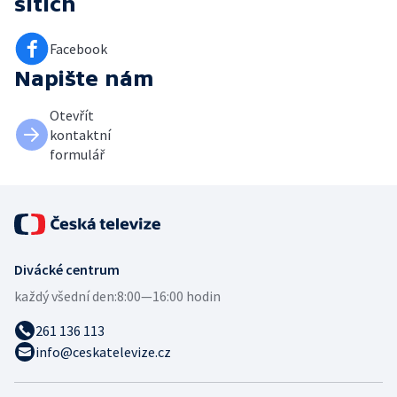
sítích
Facebook
Napište nám
Otevřít
kontaktní
formulář
Divácké centrum
každý všední den:
8:00—16:00 hodin
261 136 113
info@ceskatelevize.cz