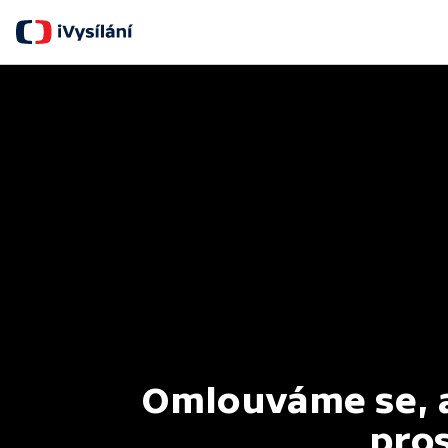
Omlouváme se, al
pros