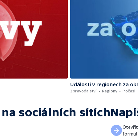
Události v regionech za ok
Zpravodajství
Regiony
Počasí
na sociálních sítích
Napi
Otevří
formul