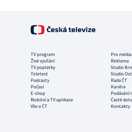
TV program
Pro média
Živé vysílání
Reklama
TV poplatky
Studio Br
Teletext
Studio Os
Podcasty
Rada ČT
Počasí
Kariéra
E-shop
Podávání 
Mobilní a TV aplikace
Časté dot
Vše o ČT
Kontakty