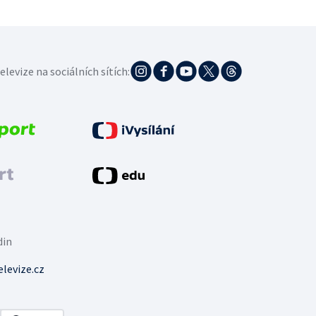
elevize na sociálních sítích:
din
levize.cz