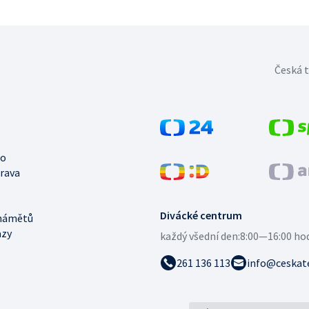
Česká t
no
trava
Divácké centrum
námětů
azy
každý všední den:
8:00—16:00 ho
261 136 113
info@ceskate