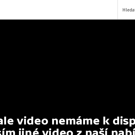
e video nemáme k dispoz
ím jiné video z naší nab