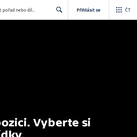
Přihlásit se
ČT
Search
ici. Vyberte si 
ídky.