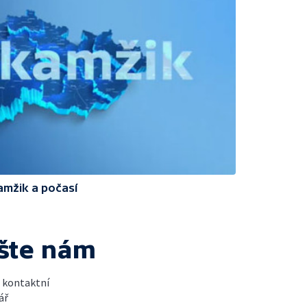
amžik a počasí
šte nám
t kontaktní
ář