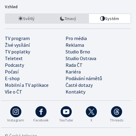
Vzhled
Světlý
Tmavý
Systém
TV program
Pro média
Živé vysílání
Reklama
TV poplatky
Studio Brno
Teletext
Studio Ostrava
Podcasty
Rada ČT
Počasí
Kariéra
E-shop
Podávání námětů
Mobilní a TV aplikace
Časté dotazy
Vše o ČT
Kontakty
Instagram
Facebook
YouTube
X
Threads
© Česká televize