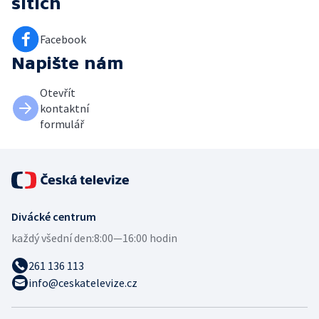
sítích
Facebook
Napište nám
Otevřít
kontaktní
formulář
Divácké centrum
každý všední den:
8:00—16:00 hodin
261 136 113
info@ceskatelevize.cz