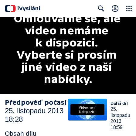
Omlouváme se, ale 
Close
Search
video nemáme 
k dispozici. 
Vyberte si prosím 
jiné video z naší 
nabídky.
Předpověď počasí
Další díl
Video není
25. listopadu 2013
25.
k dispozici
listopadu
18:28
2013
18:59
Obsah dílu