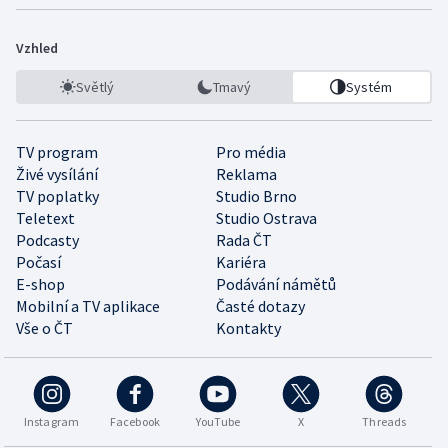
Vzhled
Světlý
Tmavý
Systém
TV program
Pro média
Živé vysílání
Reklama
TV poplatky
Studio Brno
Teletext
Studio Ostrava
Podcasty
Rada ČT
Počasí
Kariéra
E-shop
Podávání námětů
Mobilní a TV aplikace
Časté dotazy
Vše o ČT
Kontakty
Instagram
Facebook
YouTube
X
Threads