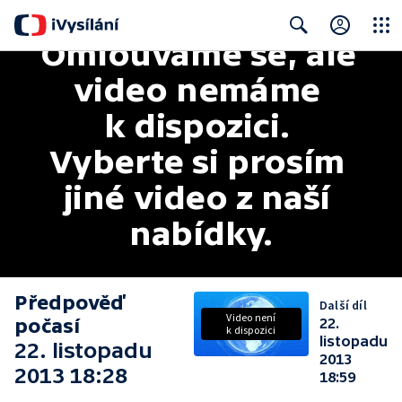
Omlouváme se, ale 
Close
Search
video nemáme 
k dispozici. 
Vyberte si prosím 
jiné video z naší 
nabídky.
Předpověď
Další díl
Video není
počasí
22.
k dispozici
listopadu
22. listopadu
2013
2013 18:28
18:59