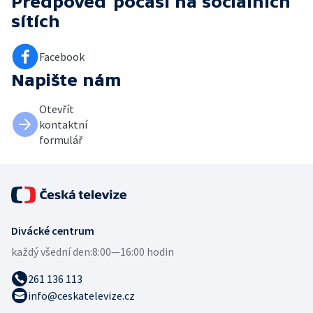
Předpověď počasí
na sociálních
sítích
Facebook
Napište nám
Otevřít
kontaktní
formulář
Divácké centrum
každý všední den:
8:00—16:00 hodin
261 136 113
info@ceskatelevize.cz