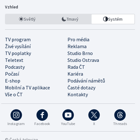
Vzhled
Světlý
Tmavý
Systém
TV program
Pro média
Živé vysílání
Reklama
TV poplatky
Studio Brno
Teletext
Studio Ostrava
Podcasty
Rada ČT
Počasí
Kariéra
E-shop
Podávání námětů
Mobilní a TV aplikace
Časté dotazy
Vše o ČT
Kontakty
Instagram
Facebook
YouTube
X
Threads
© Česká televize