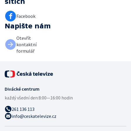
sítích
Facebook
Napište nám
Otevřít
kontaktní
formulář
Divácké centrum
každý všední den:
8:00—16:00 hodin
261 136 113
info@ceskatelevize.cz