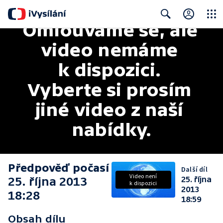
Omlouváme se, ale 
Close
Search
video nemáme 
k dispozici. 
Vyberte si prosím 
jiné video z naší 
nabídky.
Předpověď počasí
Další díl
Video není
25. října 2013
25. října
k dispozici
2013
18:28
18:59
Obsah dílu