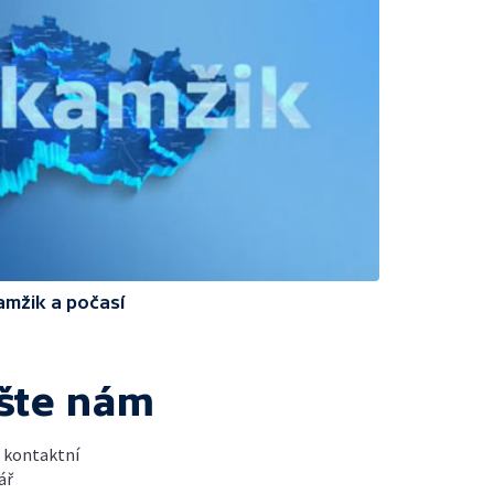
amžik a počasí
šte nám
t kontaktní
ář