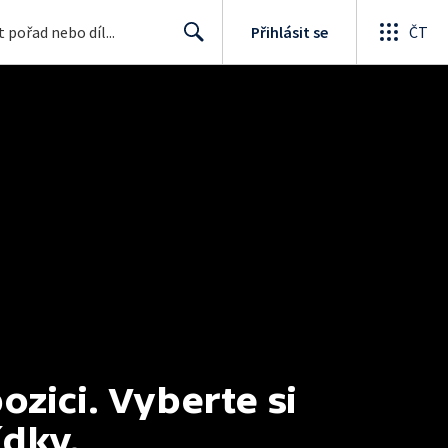
Přihlásit se
ČT
Search
ici. Vyberte si 
ídky.