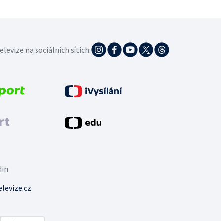
elevize na sociálních sítích:
din
levize.cz