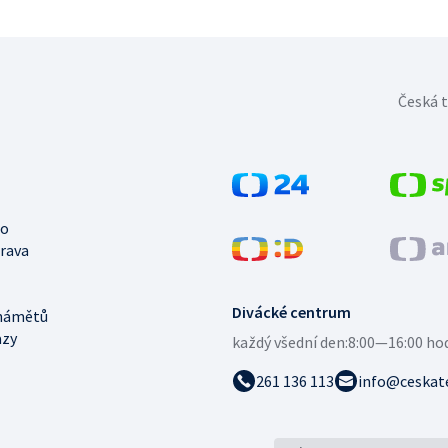
Česká t
no
trava
Divácké centrum
námětů
azy
každý všední den:
8:00—16:00 ho
261 136 113
info@ceskate