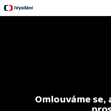
Omlouváme se, al
pros