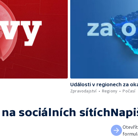
Události v regionech za ok
Zpravodajství
Regiony
Počasí
na sociálních sítích
Napi
Otevří
formul