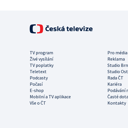
TV program
Pro média
Živé vysílání
Reklama
TV poplatky
Studio Br
Teletext
Studio Os
Podcasty
Rada ČT
Počasí
Kariéra
E-shop
Podávání 
Mobilní a TV aplikace
Časté dot
Vše o ČT
Kontakty