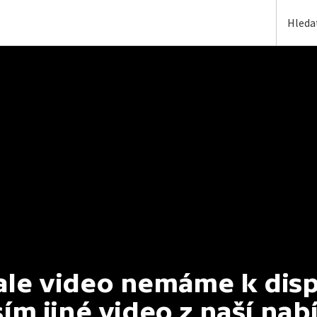
e video nemáme k dispoz
ím jiné video z naší nab